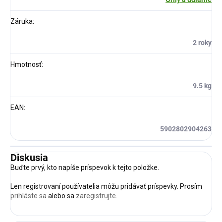
Záruka
:
2 roky
Hmotnosť
:
9.5 kg
EAN
:
5902802904263
Diskusia
Buďte prvý, kto napíše príspevok k tejto položke.
Len registrovaní používatelia môžu pridávať príspevky. Prosím
prihláste sa
alebo sa
zaregistrujte
.