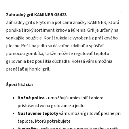
Záhradný gril KAMINER G5423
Záhradný gril s krytom a policami značky KAMINER, ktorá
ponúka široký sortiment krbov a kúrenia. Gril je určený na
vonkajšie použitie. Konštrukcia je vyrobená z práškového
plechu. Rošt na jedlo sa dá voľne zdvíhať a spúšťať
pomocou gombíka, takže môžete regulovať teplotu
grilovania bez použitia dúchadla. Kolesá vám umožnia
prenášať aj horúci gril.
Špecifikácia:
Bočné police -
umožňujú umiestniť taniere,
príslušenstvo na grilovanie a jedlo
Nastavenie teploty
vám umožní grilovať presne pri
teplote, ktorú potrebujete