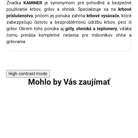
Značka
KAMINER
je synonymom pre pohodlné a bezpečné
používanie krbov, grilov a ohnísk. Špecializuje sa na
krbové
príslušenstvo
, pričom jej ponuka zahŕňa
krbové vysávače
, ktoré
zabezpečujú čistotu a bezproblémovú údržbu krbov, pecí či
grilov. Okrem toho ponúka aj
grily, ohniská a teplomery
, vďaka
čomu prináša kompletné riešenia pre milovníkov ohňa a
grilovania.
High-contrast mode
Mohlo by Vás zaujímať