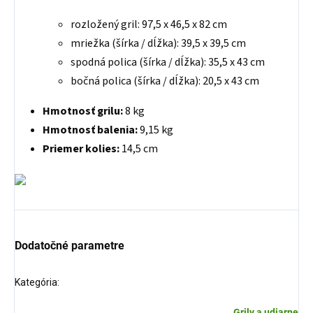
rozložený gril: 97,5 x 46,5 x 82 cm
mriežka (šírka / dĺžka): 39,5 x 39,5 cm
spodná polica (šírka / dĺžka): 35,5 x 43 cm
bočná polica (šírka / dĺžka): 20,5 x 43 cm
Hmotnosť grilu:
8 kg
Hmotnosť balenia:
9,15 kg
Priemer kolies:
14,5 cm
Dodatočné parametre
Kategória
:
Grily a udiarne