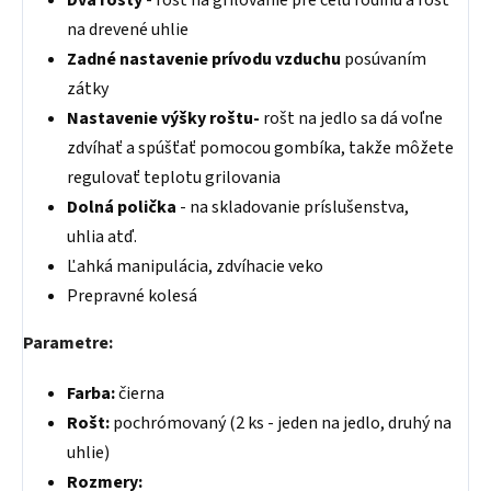
Dva rošty
- rošt na grilovanie pre celú rodinu a rošt
na drevené uhlie
Zadné nastavenie prívodu vzduchu
posúvaním
zátky
Nastavenie výšky roštu-
rošt na jedlo sa dá voľne
zdvíhať a spúšťať pomocou gombíka, takže môžete
regulovať teplotu grilovania
Dolná polička
- na skladovanie príslušenstva,
uhlia atď.
Ľahká manipulácia, zdvíhacie veko
Prepravné kolesá
Parametre:
Farba:
čierna
Rošt:
pochrómovaný (2 ks - jeden na jedlo, druhý na
uhlie)
Rozmery: