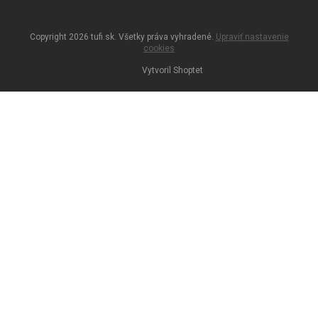
Copyright 2026
tufi.sk
. Všetky práva vyhradené.
Upraviť nastavenie
cookies
Vytvoril Shoptet