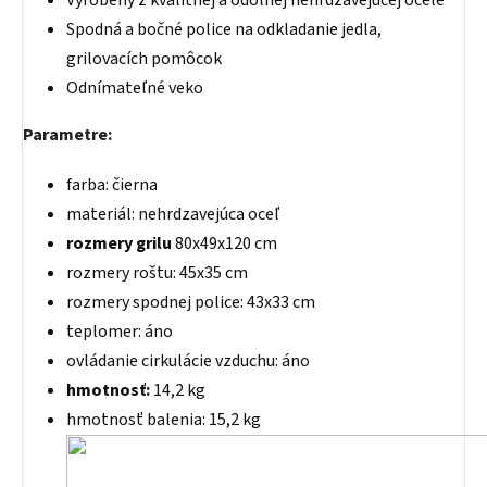
Vyrobený z kvalitnej a odolnej nehrdzavejúcej ocele
Spodná a bočné police na odkladanie jedla,
grilovacích pomôcok
Odnímateľné veko
Parametre:
farba: čierna
materiál: nehrdzavejúca oceľ
rozmery grilu
80x49x120 cm
rozmery roštu: 45x35 cm
rozmery spodnej police: 43x33 cm
teplomer: áno
ovládanie cirkulácie vzduchu: áno
hmotnosť:
14,2 kg
hmotnosť balenia: 15,2 kg