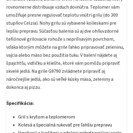
rovnomerne distribuuje vzduch dovnútra. Teplomer vám
umožňuje presne regulovať teplotu vnútri grilu (do 300
stupňov Celzia). Nohy grilu sú vybavené kolieskami pre
lepšiu prepravu. Súčasťou balenia sú aj dve ohňuvzdorné
teflónové grilovacie rohože s nepriľnavým povrchom,
vďaka ktorým môžete na grile ľahko pripravovať zeleninu,
vajcia alebo mäso bez použitia tuku. V balení nájdete aj
špajchtľu, vidličku a kliešte, ktoré vám pomôžu pripraviť
skvelé jedlá. Na grile G9790 zvládnete pripraviť aj
náročnejšie jedlá, ako sú veľké kúsky mäsa, zeleniny a
dokonca aj pizzu.
Špecifikácia:
Gril s krytom a teplomerom
Kolesá a špecialná rukoväť pre ľahšiu prepravu