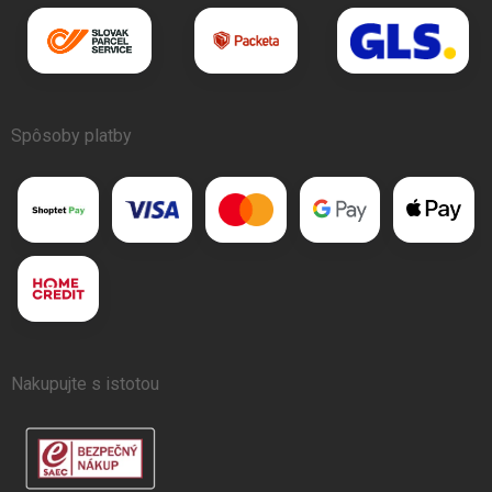
Spôsoby platby
Nakupujte s istotou