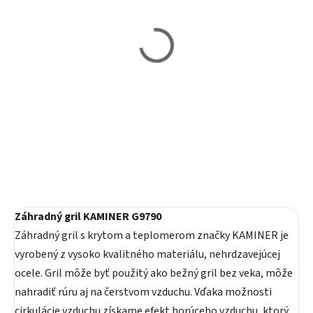
Vypredané
Vypredané
Záhradný gril KAMINER
Záhradný gril s udiarňou
G5011
KAMINER G5165
130,80 €
114 €
Detail
Detail
Záhradný gril KAMINER G9790
Záhradný gril s krytom a teplomerom značky KAMINER je
vyrobený z vysoko kvalitného materiálu, nehrdzavejúcej
ocele. Gril môže byť použitý ako bežný gril bez veka, môže
nahradiť rúru aj na čerstvom vzduchu. Vďaka možnosti
cirkulácie vzduchu získame efekt horúceho vzduchu, ktorý