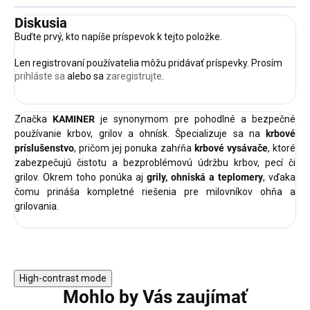
Diskusia
Buďte prvý, kto napíše príspevok k tejto položke.
Len registrovaní používatelia môžu pridávať príspevky. Prosím
prihláste sa
alebo sa
zaregistrujte
.
Značka
KAMINER
je synonymom pre pohodlné a bezpečné
používanie krbov, grilov a ohnísk. Špecializuje sa na
krbové
príslušenstvo
, pričom jej ponuka zahŕňa
krbové vysávače
, ktoré
zabezpečujú čistotu a bezproblémovú údržbu krbov, pecí či
grilov. Okrem toho ponúka aj
grily, ohniská a teplomery
, vďaka
čomu prináša kompletné riešenia pre milovníkov ohňa a
grilovania.
High-contrast mode
Mohlo by Vás zaujímať