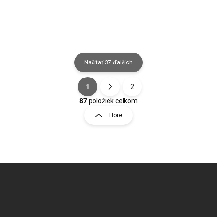
Načítať 37 ďalších
1
2
Ovládacie prvky výpisu
Stránkovanie
87
položiek celkom
Hore
Zápätie