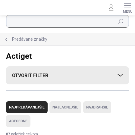
Prejsť na obsah
Hľadať
Predávané značky
Actiget
OTVORIŤ FILTER
Radenie produktov
NAJPREDÁVANEJŠIE
NAJLACNEJŠIE
NAJDRAHŠIE
ABECEDNE
87
položiek celkom