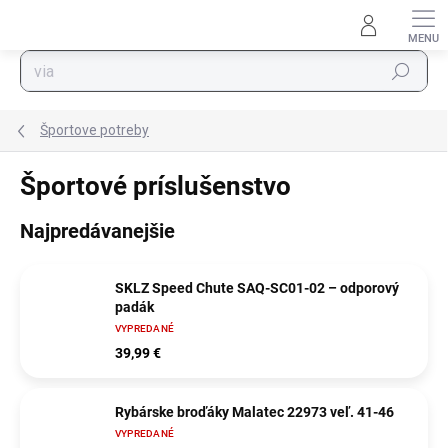
Prejsť na obsah
Hľadať
Športove potreby
Športové príslušenstvo
Najpredávanejšie
SKLZ Speed Chute SAQ-SC01-02 – odporový
padák
VYPREDANÉ
39,99 €
Rybárske broďáky Malatec 22973 veľ. 41-46
VYPREDANÉ