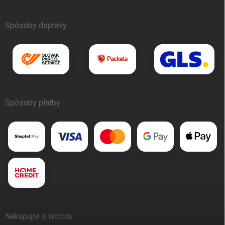
Spôsoby dopravy
Spôsoby platby
Nakupujte s istotou