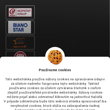
Používame cookies
Táto webstránka používa súbory cookies na spracúvanie údajov
za účelom riadneho fungovania tejto webstránky. Taktiež
používame cookies za účelom vytvárania štatistik s cieľom
zlepšiť používateľské prostredie webstránky. Súbory cookies
môžete prijať alebo odmietnuť kliknutím na jednotlivé tlačidlá.
V prípade odmietnutia bude táto webová stránka spracovávať iba
nevyhnutné cookies, ktoré slúžia na zabezpečenie riadnej