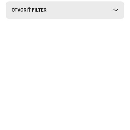
OTVORIŤ FILTER
Výpis produktov
Skladom
Skladom
Hodnotiaca tabuľka
Koordinačný rebrík
NO10 VBBSCB-
NO10 AGL-FF09 9m
CLB2412
34,90 €
39,99 €
Do košíka