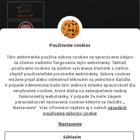
Používame cookies
Táto webstránka používa súbory cookies na spracúvanie údajov
za účelom riadneho fungovania tejto webstránky. Taktiež
používame cookies za účelom vytvárania štatistik s cieľom
zlepšiť používateľské prostredie webstránky. Súbory cookies
môžete prijať alebo odmietnuť kliknutím na jednotlivé tlačidlá.
V prípade odmietnutia bude táto webová stránka spracovávať iba
nevyhnutné cookies, ktoré slúžia na zabezpečenie riadnej
funkcionality webstránky. V prípade že máte záujem
personalizovať nastavenia cookies kliknite na tlačidlo „
Nastavenie“. Viac informácií nájdete aj v našich
zásadách
používania súborov cookie
Nastavenie
Súhlasím
Copyright 2026
tufi.sk
. Všetky práva vyhradené.
Upraviť nastavenie