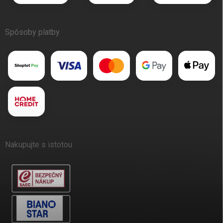
Spôsoby platby
Nakupujte s istotou