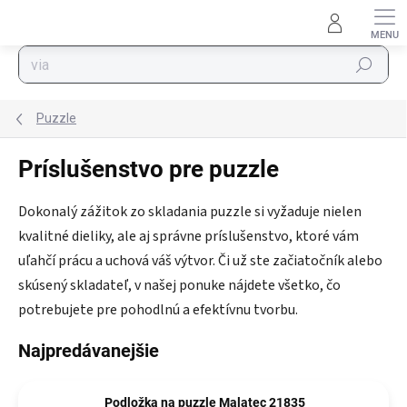
Prejsť na obsah
Hľadať
Puzzle
Príslušenstvo pre puzzle
Dokonalý zážitok zo skladania puzzle si vyžaduje nielen
kvalitné dieliky, ale aj správne príslušenstvo, ktoré vám
uľahčí prácu a uchová váš výtvor. Či už ste začiatočník alebo
skúsený skladateľ, v našej ponuke nájdete všetko, čo
potrebujete pre pohodlnú a efektívnu tvorbu.
Najpredávanejšie
Podložka na puzzle Malatec 21835