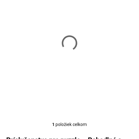
Skladom
Podložka na puzzle
Malatec 21835
9,99 €
Do košíka
1
položiek celkom
Ovládacie prvky výpisu