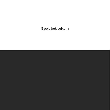
5
položiek celkom
Ovládacie prvky výpisu
Zápätie