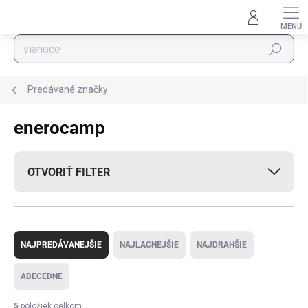
Prejsť na obsah
Hľadať
Predávané značky
enerocamp
OTVORIŤ FILTER
Radenie produktov
NAJPREDÁVANEJŠIE
NAJLACNEJŠIE
NAJDRAHŠIE
ABECEDNE
5
položiek celkom