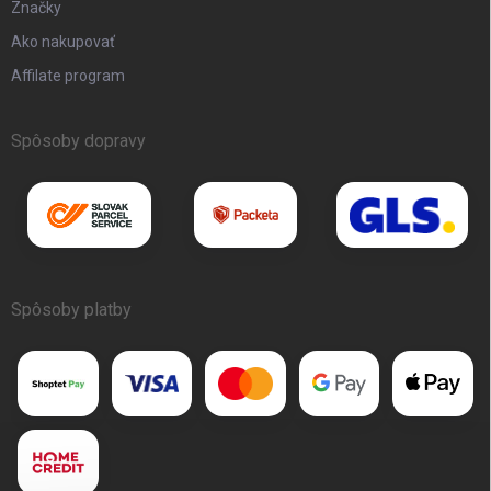
Značky
Ako nakupovať
Affilate program
Spôsoby dopravy
Spôsoby platby