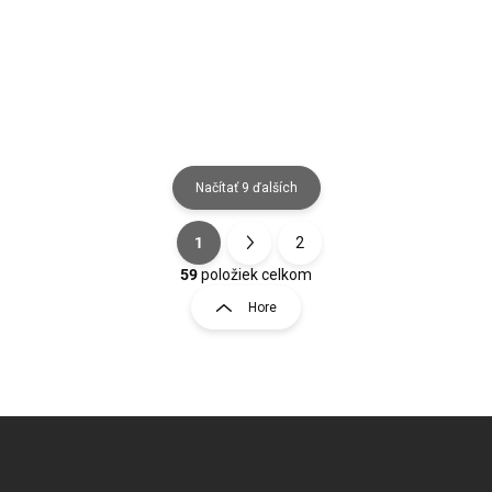
Do košíka
Do košíka
Načítať 9 ďalších
1
2
Ovládacie prvky výpisu
Stránkovanie
59
položiek celkom
Hore
Zápätie