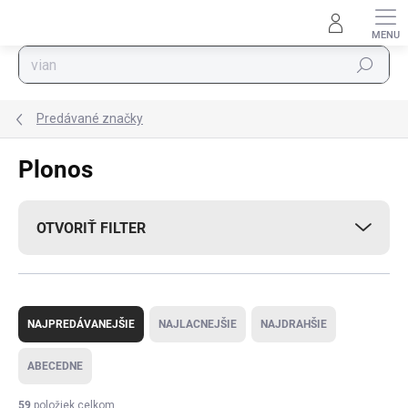
Prejsť na obsah
Hľadať
Predávané značky
Plonos
OTVORIŤ FILTER
Radenie produktov
NAJPREDÁVANEJŠIE
NAJLACNEJŠIE
NAJDRAHŠIE
ABECEDNE
59
položiek celkom