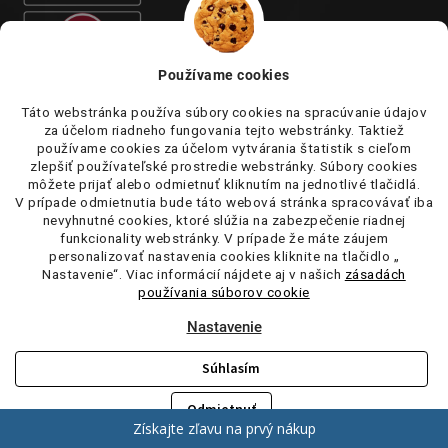
Používame cookies
Táto webstránka používa súbory cookies na spracúvanie údajov
za účelom riadneho fungovania tejto webstránky. Taktiež
používame cookies za účelom vytvárania štatistik s cieľom
zlepšiť používateľské prostredie webstránky. Súbory cookies
môžete prijať alebo odmietnuť kliknutím na jednotlivé tlačidlá.
V prípade odmietnutia bude táto webová stránka spracovávať iba
nevyhnutné cookies, ktoré slúžia na zabezpečenie riadnej
funkcionality webstránky. V prípade že máte záujem
personalizovať nastavenia cookies kliknite na tlačidlo „
Nastavenie“. Viac informácií nájdete aj v našich
zásadách
používania súborov cookie
Nastavenie
Súhlasím
Copyright 2026
tufi.sk
. Všetky práva vyhradené.
Upraviť nastavenie
cookies
Odmietnuť
Získajte zľavu na prvý nákup
Vytvoril Shoptet