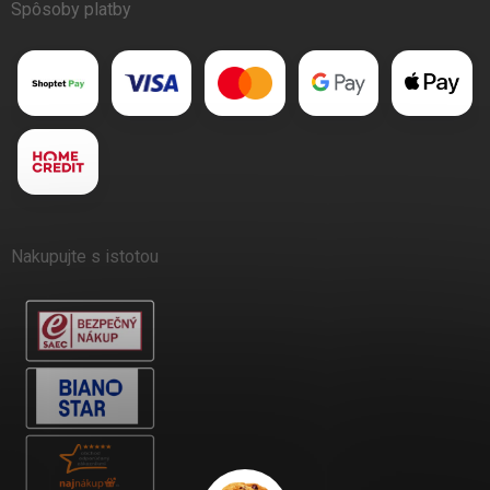
Spôsoby platby
Nakupujte s istotou