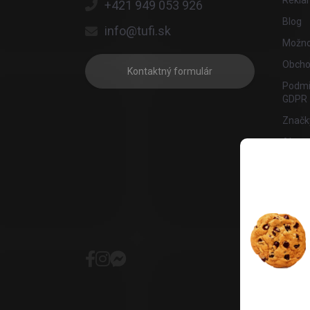
Reklam
+421 949 053 926
Blog
info@tufi.sk
Možnos
Obcho
Kontaktný formulár
Podmi
GDPR
Značk
Ako n
Affila