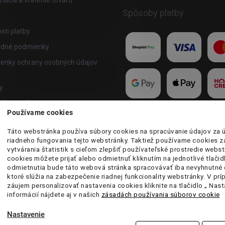
ácia a vrátenie tovaru
Spôsoby platby
ti platby
dné podmienky
enky ochrany osobných údajov
y
akupovať
Používame cookies
te program
Táto webstránka používa súbory cookies na spracúvanie údajov za 
riadneho fungovania tejto webstránky. Taktiež používame cookies 
vytvárania štatistik s cieľom zlepšiť používateľské prostredie webst
cookies môžete prijať alebo odmietnuť kliknutím na jednotlivé tlačid
odmietnutia bude táto webová stránka spracovávať iba nevyhnutné 
ktoré slúžia na zabezpečenie riadnej funkcionality webstránky. V pr
záujem personalizovať nastavenia cookies kliknite na tlačidlo „ Nast
informácií nájdete aj v našich
zásadách používania súborov cookie
Nastavenie