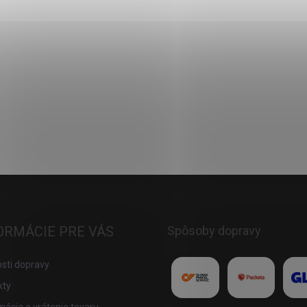
Odoslať
ORMÁCIE PRE VÁS
Spôsoby dopravy
sti dopravy
kty