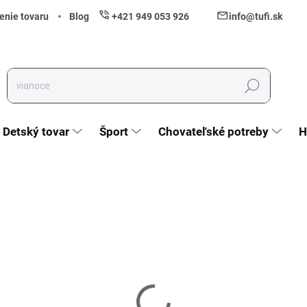
enie tovaru
Blog
+421 949 053 926
info@tufi.sk
Hľadať
Detský tovar
Šport
Chovateľské potreby
H