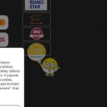
účelom
za účelom
ránky. Súbory
lá. V prípade
cookies,
ípade že máte
avenie“. Viac