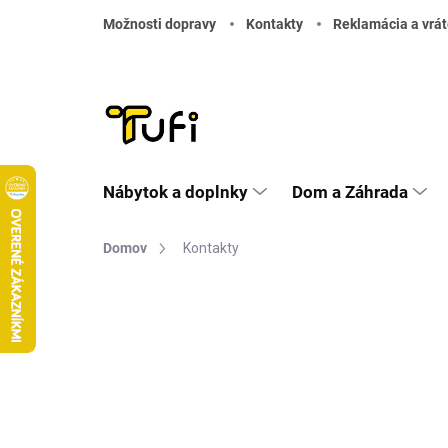
Prejsť na obsah
Možnosti dopravy
Kontakty
Reklamácia a vrát
Nábytok a doplnky
Dom a Záhrada
Domov
Kontakty
Kontakty
Zákaznícka linka
info@tufi.sk
Telefón:
+421 949 053 926 (Po-Pi: 9:00 – 15:30 hod)