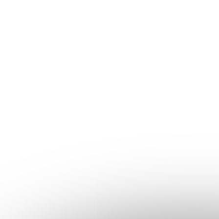
Bezpečnostná kontrola
ODPÍŠTE TEXT Z OBRÁZKA
Vložením správy súhlasíte s
podmienkami ochran