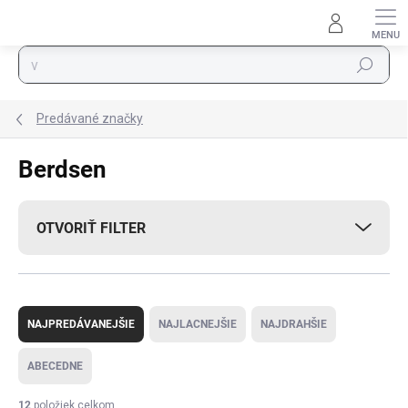
Prejsť na obsah
Hľadať
Predávané značky
Berdsen
OTVORIŤ FILTER
Radenie produktov
NAJPREDÁVANEJŠIE
NAJLACNEJŠIE
NAJDRAHŠIE
ABECEDNE
12
položiek celkom