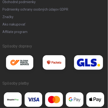
Obchodné podmienky
Podmienky ochrany osobných údajov GDPR
Značky
Ako nakupovať
Affilate program
Spôsoby dopravy
Spôsoby platby