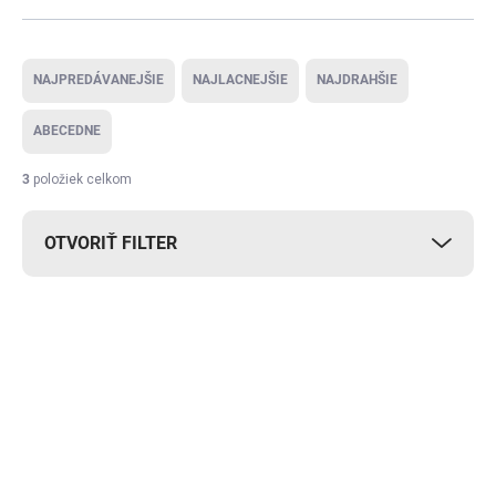
Radenie produktov
NAJPREDÁVANEJŠIE
NAJLACNEJŠIE
NAJDRAHŠIE
ABECEDNE
3
položiek celkom
OTVORIŤ FILTER
Výpis produktov