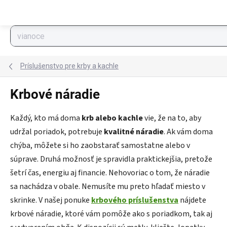
Prejsť na obsah
Príslušenstvo pre krby a kachle
Krbové náradie
Každý, kto má doma
krb alebo kachle
vie, že na to, aby
udržal poriadok, potrebuje
kvalitné náradie
. Ak vám doma
chýba, môžete si ho zaobstarať samostatne alebo v
súprave. Druhá možnosť je spravidla praktickejšia, pretože
šetrí čas, energiu aj financie. Nehovoriac o tom, že náradie
sa nachádza v obale. Nemusíte mu preto hľadať miesto v
skrinke. V našej ponuke
krbového príslušenstva
nájdete
krbové náradie, ktoré vám pomôže ako s poriadkom, tak aj