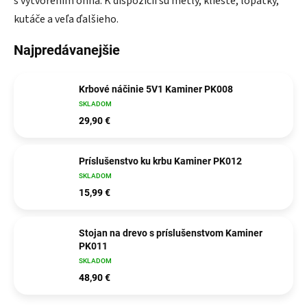
s vytvorením ohňa. K dispozícii sú metly, kliešte, lopatky,
kutáče a veľa ďalšieho.
Najpredávanejšie
Krbové náčinie 5V1 Kaminer PK008
SKLADOM
29,90 €
Príslušenstvo ku krbu Kaminer PK012
SKLADOM
15,99 €
Stojan na drevo s príslušenstvom Kaminer
PK011
SKLADOM
48,90 €