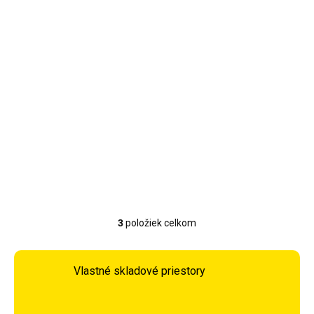
Skladom
Príslušenstvo ku krbu
Kaminer PK012
15,99 €
Do košíka
3
položiek celkom
Ovládacie prvky výpisu
Vlastné skladové priestory