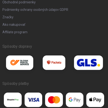
Obchodné podmienky
Podmienky ochrany osobných údajov GDPR
Značky
Ako nakupovať
Affilate program
Spôsoby dopravy
Spôsoby platby