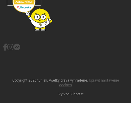
Copyright 2026
tufi.sk
. Všetky práva vyhradené.
Upraviť nastavenie
cookies
Vytvoril Shoptet