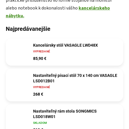
praktické príslušenstvo vo forme stojanov na monitor
alebo notebook k dokonalosti vášho
kancelárskeho
nábytku.
Najpredávanejšie
Kancelársky stôl VASAGLE LWD48X
VYPREDANÉ
85,90 €
Nastaviteľný písací stôl 70 x 140 cm VASAGLE
LSD012B01
VYPREDANÉ
268 €
Nastaviteľný rám stola SONGMICS
LSD018W01
SKLADOM