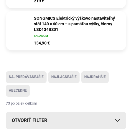
219 €
SONGMICS Elektrický výškovo nastaviteľný
stôl 140 × 60 cm – s pamäťou výšky, čierny
LSD134BZ01
SKLADOM
134,90 €
Radenie produktov
NAJPREDÁVANEJŠIE
NAJLACNEJŠIE
NAJDRAHŠIE
ABECEDNE
73
položiek celkom
OTVORIŤ FILTER