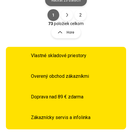
Načítať 23 ďalších
1
2
Ovládacie prvky výpisu
Stránkovanie
73
položiek celkom
Hore
Vlastné skladové priestory
Overený obchod zákazníkmi
Doprava nad 89 € zdarma
Zákaznícky servis a infolinka