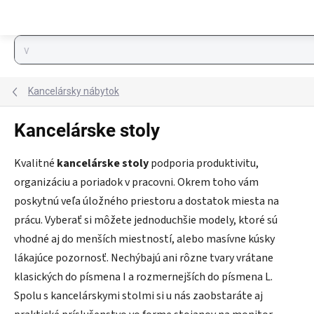
Prejsť na obsah
Kancelársky nábytok
Kancelárske stoly
Kvalitné
kancelárske stoly
podporia produktivitu,
organizáciu a poriadok v pracovni. Okrem toho vám
poskytnú veľa úložného priestoru a dostatok miesta na
prácu. Vyberať si môžete jednoduchšie modely, ktoré sú
vhodné aj do menších miestností, alebo masívne kúsky
lákajúce pozornosť. Nechýbajú ani rôzne tvary vrátane
klasických do písmena I a rozmernejších do písmena L.
Spolu s kancelárskymi stolmi si u nás zaobstaráte aj