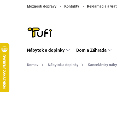
Prejsť na obsah
Možnosti dopravy
Kontakty
Reklamácia a vrát
Nábytok a doplnky
Dom a Záhrada
Domov
Nábytok a doplnky
Kancelársky náby
Neohodnotené
Podrobnosti hodnote
TIP
DOPRAVA ZADARMO