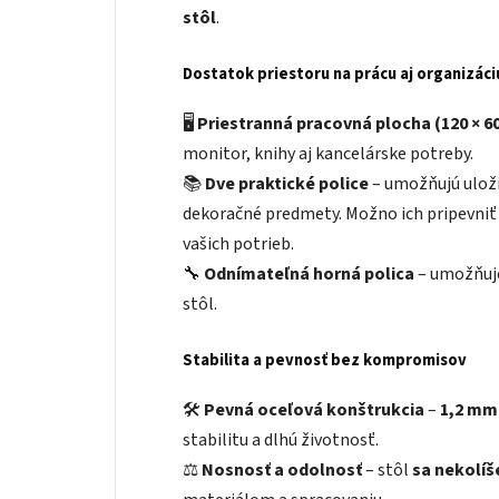
stôl
.
Dostatok priestoru na prácu aj organizáci
🖥
Priestranná pracovná plocha (120 × 6
monitor, knihy aj kancelárske potreby.
📚
Dve praktické police
– umožňujú ulož
dekoračné predmety. Možno ich pripevni
vašich potrieb.
🔧
Odnímateľná horná polica
– umožňuj
stôl.
Stabilita a pevnosť bez kompromisov
🛠
Pevná oceľová konštrukcia
–
1,2 mm
stabilitu a dlhú životnosť.
⚖
Nosnosť a odolnosť
– stôl
sa nekolíš