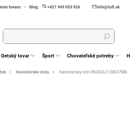
enie tovaru
Blog
+421 949 053 926
info@tufi.sk
Hľadať
Detský tovar
Šport
Chovateľské potreby
H
tok
Kancelárske stoly
Kancelársky stôl VASAGLE LWD47MB
nia
ZNAČKA:
VASAGLE
94,99 €
77,23 € bez DPH