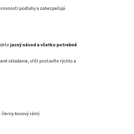
erovnosti podlahy a zabezpečujú
jdete
jasný návod a všetko potrebné
né skladanie, stôl postavíte rýchlo a
 čierny kovový rám)