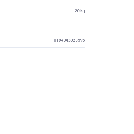
20 kg
0194343023595