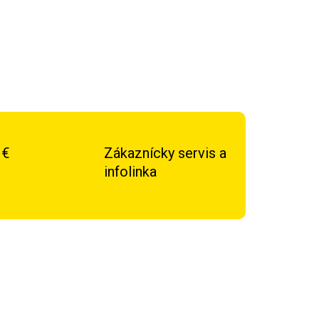
 €
Zákaznícky servis a
infolinka
TIP