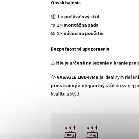
Obsah balenia
📦
1 × počítačový stôl
🔩
1 × montážna sada
📖
1 × návod na použitie
Bezpečnostné upozornenie
⚠
Nie je určené na lezenie a hranie pre 
💡
VASAGLE LWD47MB
je ideálnym riešení
priestranný a elegantný stôl
do svojej p
kvalitu a štýl!