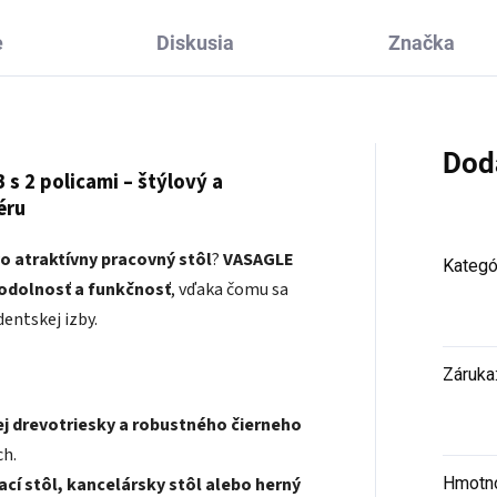
e
Diskusia
Značka
Dod
s 2 policami – štýlový a
éru
vo atraktívny pracovný stôl
?
VASAGLE
Kategó
, odolnosť a funkčnosť
, vďaka čomu sa
dentskej izby.
Záruka
j drevotriesky a robustného čierneho
ch.
ací stôl, kancelársky stôl alebo herný
Hmotn