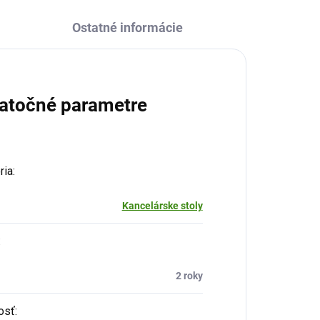
Ostatné informácie
atočné parametre
ria
:
Kancelárske stoly
:
2 roky
osť
: