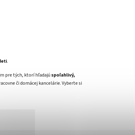
deti
.
m pre tých, ktorí hľadajú
spoľahlivý,
racovne či domácej kancelárie. Vyberte si