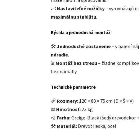
materiálom a spracovaniu.
🦶
Nastaviteľné nožičky
– vyrovnávajú n
maximálnu stabilitu
.
Rýchla a jednoduchá montáž
🛠
Jednoduché zostavenie
– v balení ná
náradie
.
⌛
Montáž bez stresu
– žiadne komplikova
bez námahy.
Technické parametre
📏
Rozmery:
120 × 60 × 75 cm (D × Š × V)
⚖
Hmotnosť:
23 kg
🎨
Farba:
Greige-Black (šedý drevodekor +
🛠
Materiál:
Drevotrieska, oceľ