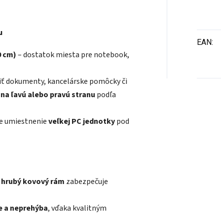
u
EAN
:
0 cm)
– dostatok miesta pre notebook,
iť dokumenty, kancelárske pomôcky či
ť
na ľavú alebo pravú stranu
podľa
e umiestnenie
veľkej PC jednotky
pod
 hrubý kovový rám
zabezpečuje
e a neprehýba
, vďaka kvalitným