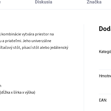
e
Diskusia
Značka
Dod
ej kombinácie vytvára priestor na
u a priateľmi. Jeho univerzálne
ítačový stôl, písací stôl alebo jedálenský
Kategó
Hmotn
m
(dĺžka x šírka x výška)
EAN
: