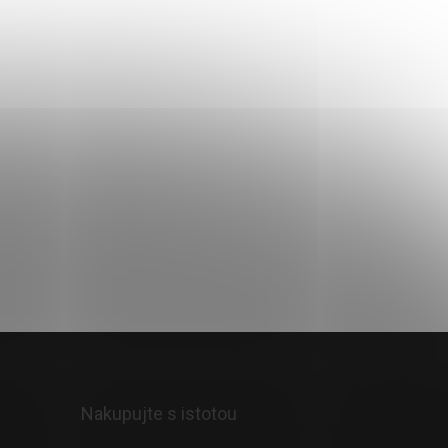
139,90 €
99,90 €
Skladom
Do košíka
Nakupujte s istotou