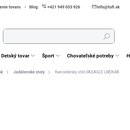
enie tovaru
Blog
+421 949 053 926
info@tufi.sk
Hľadať
Detský tovar
Šport
Chovateľské potreby
H
ok
Jedálenské stoly
Kancelársky stôl VASAGLE LWD64B
nia
ZNAČKA:
VASAGLE
87,60 €
71,22 € bez DPH
Jednotková cena:
Skladom