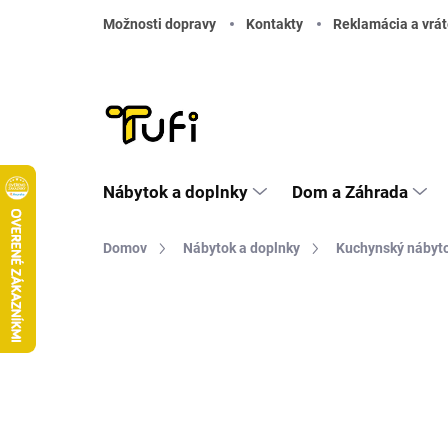
Prejsť na obsah
Možnosti dopravy
Kontakty
Reklamácia a vrát
Nábytok a doplnky
Dom a Záhrada
Domov
Nábytok a doplnky
Kuchynský nábyt
Neohodnotené
Podrobnosti hodnote