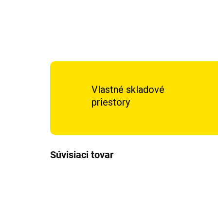
Vlastné skladové
priestory
Súvisiaci tovar
TIP
TIP
DOP