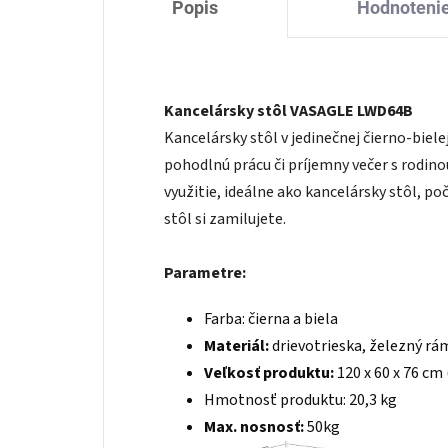
Popis
Hodnoteni
Kancelársky stôl VASAGLE LWD64B
Kancelársky stôl v jedinečnej čierno-biel
pohodlnú prácu či príjemny večer s rodino
využitie, ideálne ako kancelársky stôl, poč
stôl si zamilujete.
Parametre:
Farba: čierna a biela
Materiál:
drievotrieska, železný rá
Veľkosť produktu:
120 x 60 x 76 cm 
Hmotnosť produktu: 20,3 kg
Max. nosnosť:
50kg