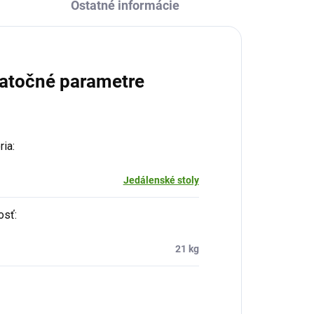
Ostatné informácie
atočné parametre
ria
:
Jedálenské stoly
osť
:
21 kg