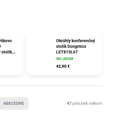
ýškovo
Okrúhly konferenčný
ý
stolík Songmics
stolík,
LET815L67
-63)cm,
SKLADOM
na
42,90 €
ABECEDNE
47
položiek celkom