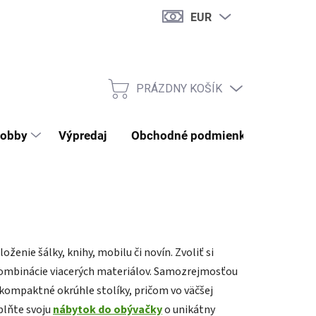
EUR
PRÁZDNY KOŠÍK
NÁKUPNÝ KOŠÍK
obby
Výpredaj
Obchodné podmienky
Kontak
ženie šálky, knihy, mobilu či novín. Zvoliť si
 kombinácie viacerých materiálov. Samozrejmosťou
 kompaktné okrúhle stolíky, pričom vo väčšej
plňte svoju
nábytok do obývačky
o unikátny