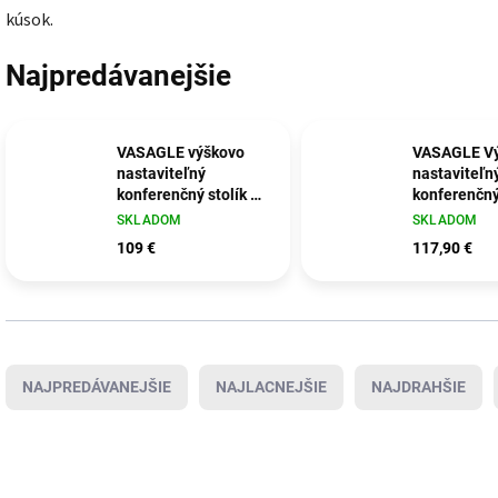
kúsok.
Najpredávanejšie
VASAGLE výškovo
VASAGLE V
nastaviteľný
nastaviteľn
konferenčný stolík s
konferenčný 
úložným priestorom
50x100x(48
SKLADOM
SKLADOM
– vintage hnedo-
hnedá/čier
109 €
117,90 €
čierny LCT202B01
LCT209K01
Radenie produktov
NAJPREDÁVANEJŠIE
NAJLACNEJŠIE
NAJDRAHŠIE
Výpis produktov
TIP