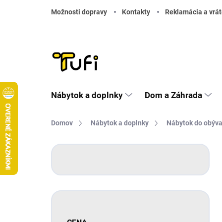
Prejsť na obsah
Možnosti dopravy
Kontakty
Reklamácia a vrát
Nábytok a doplnky
Dom a Záhrada
Domov
Nábytok a doplnky
Nábytok do obýv
Bočný panel