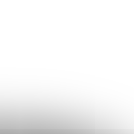
Skladom
Skladom
k
Konferenčný stolík
052B01
VASAGLE LCT61X
84,90 €
Do košíka