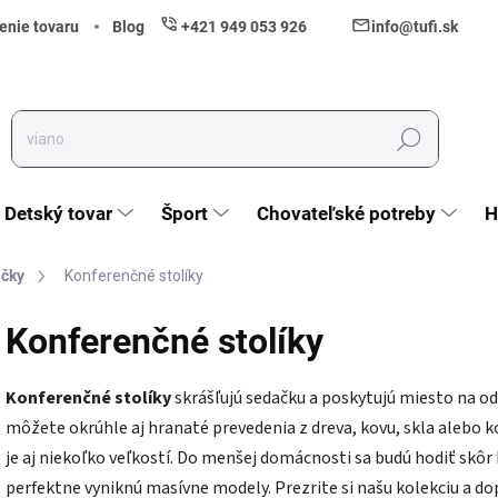
enie tovaru
Blog
+421 949 053 926
info@tufi.sk
Hľadať
Detský tovar
Šport
Chovateľské potreby
H
ačky
Konferenčné stolíky
Konferenčné stolíky
Konferenčné stolíky
skrášľujú sedačku a poskytujú miesto na odlo
môžete okrúhle aj hranaté prevedenia z dreva, kovu, skla alebo
je aj niekoľko veľkostí. Do menšej domácnosti sa budú hodiť skôr
perfektne vyniknú masívne modely. Prezrite si našu kolekciu a do