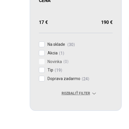
CENA
17
€
190
€
Na sklade
30
Akcia
1
Novinka
0
Tip
19
Doprava zadarmo
24
ROZBALIŤ FILTER