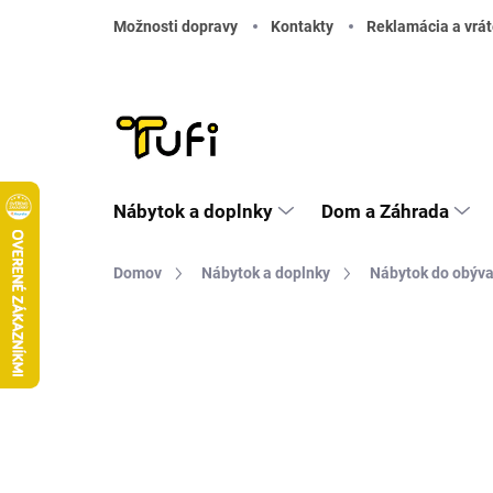
Prejsť na obsah
Možnosti dopravy
Kontakty
Reklamácia a vrát
Nábytok a doplnky
Dom a Záhrada
Domov
Nábytok a doplnky
Nábytok do obýv
Neohodnotené
Podrobnosti hodnote
TIP
DOPRAVA ZADARMO