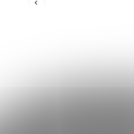
Konferenčný stolík
VASAGLE LCT64X
108,90 €
Skladom
Skladom
Do košíka