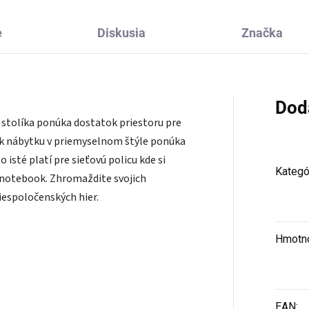
e
Diskusia
Značka
Dod
 stolíka ponúka dostatok priestoru pre
ok nábytku v priemyselnom štýle ponúka
o isté platí pre sieťovú policu kde si
Kategó
 notebook. Zhromaždite svojich
iespoločenských hier.
Hmotn
EAN
: