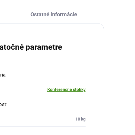
Ostatné informácie
atočné parametre
ria
:
Konferenčné stolíky
osť
:
10 kg