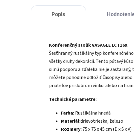
Popis
Hodnoteni
Konferenčný stolík VASAGLE LCT16X
Šesťhranný rustikálny typ konferenčného
všetky druhy dekorácií. Tento pútavý kús
silnú podporu a zďaleka nie je zastaraný, t
môžete pohodlne odložiť časopisy alebo
priateľov pri dobrom vínku alebo na hran
Technické parametre:
Farba:
Rustikálna hnedá
Materiál:
drievotrieska, železo
Rozmery:
75 x 75 x 45 cm (D x Š x V)