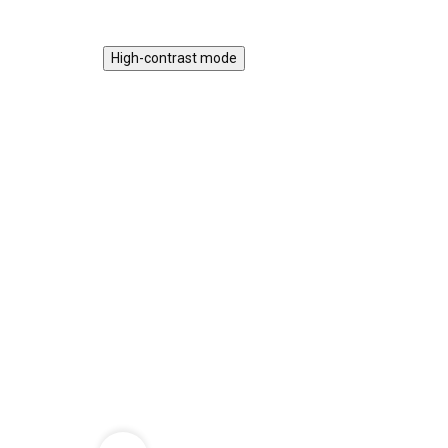
High-contrast mode
TIP