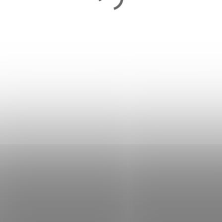
Konferenčný stolík VASAGLE
LCT501B01
118,90 €
Skladom
Do košíka