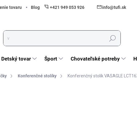
enie tovaru
Blog
+421 949 053 926
info@tufi.sk
Hľadať
Detský tovar
Šport
Chovateľské potreby
H
ačky
Konferenčné stolíky
Konferenčný stolík VASAGLE LCT16
nia
ZNAČKA:
VASAGLE
110,40 €
89,76 € bez DPH