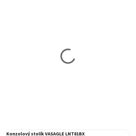
Vypredané
Skladom
Sada 2 odkladacích
Odkladací stolík na
stolíkov SONGMINCS
kolieskách
LNT02BX
VASAGLE LNT50X
58,80 €
38,90 €
Detail
Do košíka
Konzolový stolík VASAGLE LNT81BX