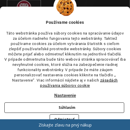
Používame cookies
Táto webstránka používa súbory cookies na spracúvanie údajov
za účelom riadneho fungovania tejto webstránky. Taktiež
používame cookies za účelom vytvárania štatistik s cieľom
zlepšiť používateľské prostredie webstránky. Súbory cookies
môžete prijať alebo odmietnuť kliknutím na jednotlivé tlačidlá.
V prípade odmietnutia bude táto webová stránka spracovávať iba
nevyhnutné cookies, ktoré slúžia na zabezpečenie riadnej
funkcionality webstránky. V prípade že máte záujem
personalizovať nastavenia cookies kliknite na tlačidlo „
Nastavenie“. Viac informácií nájdete aj v našich
zásadách
používania súborov cookie
Nastavenie
Súhlasím
Copyright 2026
tufi.sk
. Všetky práva vyhradené.
Upraviť nastavenie
cookies
Odmietnuť
Vytvoril Shoptet
Získajte zľavu na prvý nákup