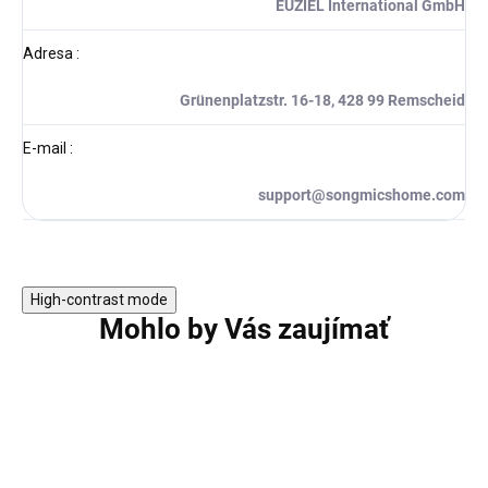
EUZIEL International GmbH
Adresa
:
Grünenplatzstr. 16-18, 428 99 Remscheid
E-mail
:
support@songmicshome.com
High-contrast mode
Mohlo by Vás zaujímať
TIP