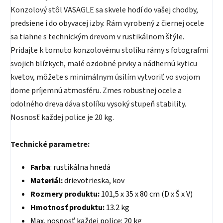
Konzolový stôl VASAGLE sa skvele hodí do vašej chodby,
predsiene i do obyvacej izby. Rám vyrobený z čiernej ocele
sa tiahne s technickým drevom v rustikálnom štýle.
Pridajte k tomuto konzolovému stolíku rámy s fotografmi
svojich blízkych, malé ozdobné prvky a nádhernú kyticu
kvetov, môžete s minimálnym úsilím vytvoriť vo svojom
dome príjemnú atmosféru. Zmes robustnej ocele a
odolného dreva dáva stolíku vysoký stupeň stability.
Nosnosť každej police je 20 kg.
Technické parametre:
Farba
: rustikálna hnedá
Materiál:
drievotrieska, kov
Rozmery produktu:
101,5 x 35 x 80 cm (D x Š x V)
Hmotnosť produktu:
13.2 kg
Max. nosnosť každej police: 20 kg