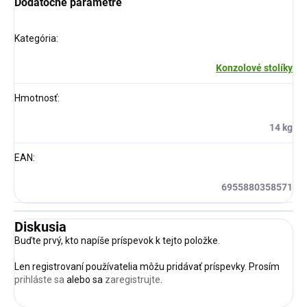
Dodatočné parametre
Kategória
:
Konzolové stolíky
Hmotnosť
:
14 kg
EAN
:
6955880358571
Diskusia
Buďte prvý, kto napíše príspevok k tejto položke.
Len registrovaní používatelia môžu pridávať príspevky. Prosím
prihláste sa
alebo sa
zaregistrujte
.