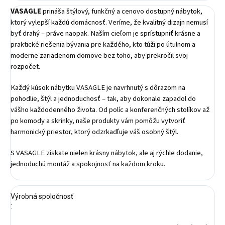
VASAGLE
prináša štýlový, funkčný a cenovo dostupný nábytok,
ktorý vylepší každú domácnosť. Veríme, že kvalitný dizajn nemusí
byť drahý – práve naopak. Naším cieľom je sprístupniť krásne a
praktické riešenia bývania pre každého, kto túži po útulnom a
moderne zariadenom domove bez toho, aby prekročil svoj
rozpočet.
Každý kúsok nábytku VASAGLE je navrhnutý s dôrazom na
pohodlie, štýl a jednoduchosť – tak, aby dokonale zapadol do
vášho každodenného života. Od políc a konferenčných stolíkov až
po komody a skrinky, naše produkty vám pomôžu vytvoriť
harmonický priestor, ktorý odzrkadľuje váš osobný štýl.
S VASAGLE získate nielen krásny nábytok, ale aj rýchle dodanie,
jednoduchú montáž a spokojnosť na každom kroku.
Výrobná spoločnosť
: