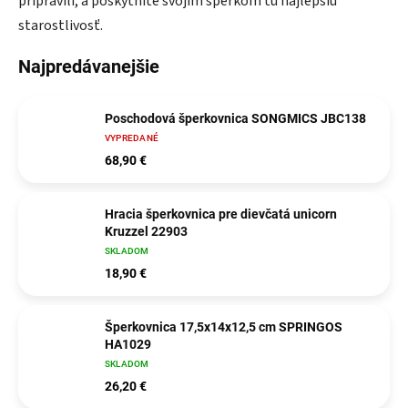
pripravili, a poskytnite svojim šperkom tú najlepšiu
starostlivosť.
Najpredávanejšie
Poschodová šperkovnica SONGMICS JBC138
VYPREDANÉ
68,90 €
Hracia šperkovnica pre dievčatá unicorn
Kruzzel 22903
SKLADOM
18,90 €
Šperkovnica 17,5x14x12,5 cm SPRINGOS
HA1029
SKLADOM
26,20 €