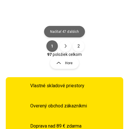
Načítať 47 ďalších
1
2
Ovládacie prvky výpisu
Stránkovanie
97
položiek celkom
Hore
Vlastné skladové priestory
Overený obchod zákazníkmi
Doprava nad 89 € zdarma