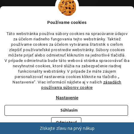
+421 949 053 926
info@tufi.sk
Používame cookies
Táto webstránka používa súbory cookies na spracúvanie údajov
Kontaktný formulár
za účelom riadneho fungovania tejto webstránky. Taktiež
používame cookies za účelom vytvárania štatistik s cieľom
zlepšiť používateľské prostredie webstránky. Súbory cookies
INFORMÁCIE PRE VÁS
môžete prijať alebo odmietnuť kliknutím na jednotlivé tlačidlá.
V prípade odmietnutia bude táto webová stránka spracovávať iba
Možnosti dopravy
nevyhnutné cookies, ktoré slúžia na zabezpečenie riadnej
funkcionality webstránky. V prípade že máte záujem
Kontakty
personalizovať nastavenia cookies kliknite na tlačidlo „
Nastavenie“. Viac informácií nájdete aj v našich
zásadách
Reklamácia a vrátenie tovaru
používania súborov cookie
Blog
Nastavenie
Možnosti platby
Súhlasím
Obchodné podmienky
Podmienky ochrany osobných údajov GDPR
Odmietnuť
Získajte zľavu na prvý nákup
Značky