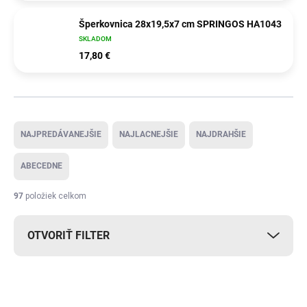
Šperkovnica 28x19,5x7 cm SPRINGOS HA1043
SKLADOM
17,80 €
Radenie produktov
NAJPREDÁVANEJŠIE
NAJLACNEJŠIE
NAJDRAHŠIE
ABECEDNE
97
položiek celkom
OTVORIŤ FILTER
Výpis produktov
TIP
DOPRAVA ZADARMO