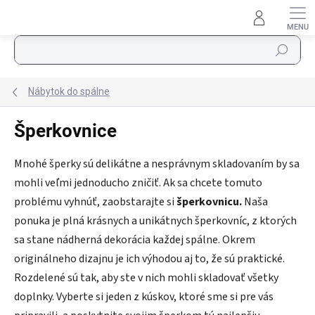
Prejsť na obsah
Hľadať
Nábytok do spálne
Šperkovnice
Mnohé šperky sú delikátne a nesprávnym skladovaním by sa
mohli veľmi jednoducho zničiť. Ak sa chcete tomuto
problému vyhnúť, zaobstarajte si
šperkovnicu.
Naša
ponuka je plná krásnych a unikátnych šperkovníc, z ktorých
sa stane nádherná dekorácia každej spálne. Okrem
originálneho dizajnu je ich výhodou aj to, že sú praktické.
Rozdelené sú tak, aby ste v nich mohli skladovať všetky
doplnky. Vyberte si jeden z kúskov, ktoré sme si pre vás