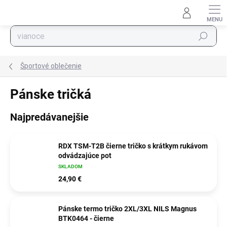
Prejsť na obsah
Hľadať
Športové oblečenie
Pánske tričká
Najpredávanejšie
RDX TSM-T2B čierne tričko s krátkym rukávom
odvádzajúce pot
SKLADOM
24,90 €
Pánske termo tričko 2XL/3XL NILS Magnus
BTK0464 - čierne