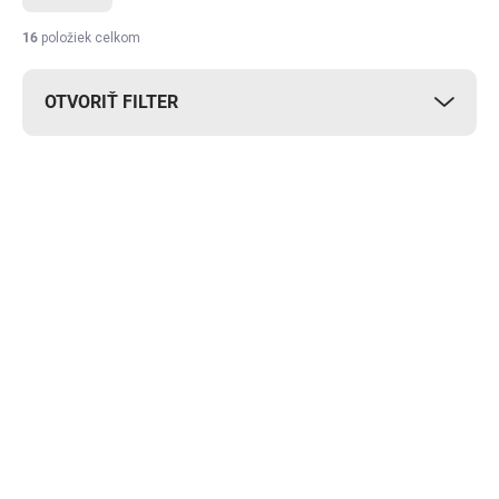
16
položiek celkom
OTVORIŤ FILTER
Výpis produktov
Skladom
Skladom
Bavlnené tričko DBX
Bavlnené tričko DBX
BUSHIDO KT9
BUSHIDO KT10