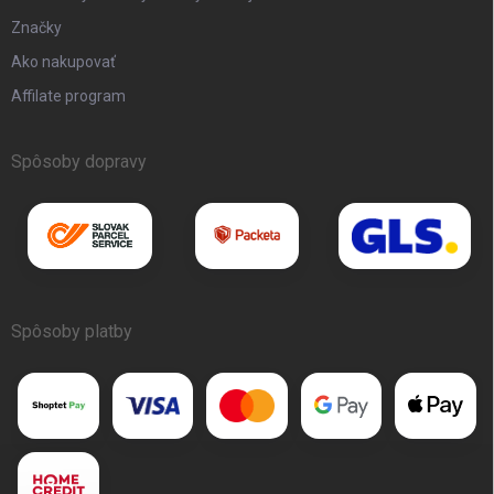
Značky
Ako nakupovať
Affilate program
Spôsoby dopravy
Spôsoby platby