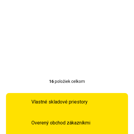
Vypredané
Vypredané
Pánske termo tričko
Pánske termo tričko
L/XL NILS Magnus
L/XL NILS Ragnar
BTK0464 - čierne
BTK0060 - čierne
22,90 €
23,90 €
Detail
Detail
16
položiek celkom
Ovládacie prvky výpisu
Vlastné skladové priestory
Overený obchod zákazníkmi