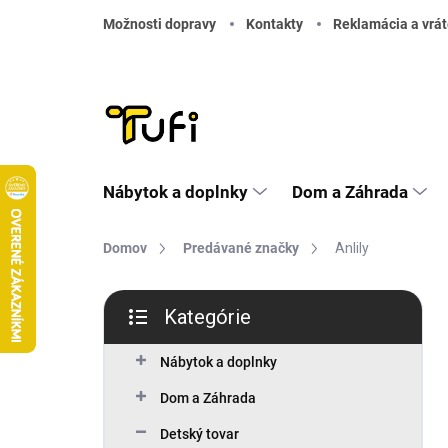
Prejsť na obsah
Možnosti dopravy
Kontakty
Reklamácia a vrát
Nábytok a doplnky
Dom a Záhrada
Domov
Predávané značky
Anlily
Bočný panel
Kategórie
Preskočiť kategórie
Nábytok a doplnky
Dom a Záhrada
Detský tovar