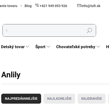
enie tovaru
Blog
+421 949 053 926
info@tufi.sk
Hľadať
Detský tovar
Šport
Chovateľské potreby
H
Anlily
Radenie produktov
NAJPREDÁVANEJŠIE
NAJLACNEJŠIE
NAJDRAHŠIE