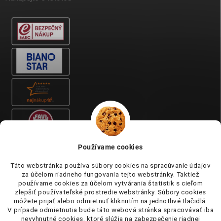
Používame cookies
Táto webstránka používa súbory cookies na spracúvanie údajov
za účelom riadneho fungovania tejto webstránky. Taktiež
používame cookies za účelom vytvárania štatistik s cieľom
zlepšiť používateľské prostredie webstránky. Súbory cookies
môžete prijať alebo odmietnuť kliknutím na jednotlivé tlačidlá.
V prípade odmietnutia bude táto webová stránka spracovávať iba
nevyhnutné cookies, ktoré slúžia na zabezpečenie riadnej