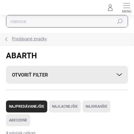
Prejsť na obsah
Hľadať
Predávané značky
ABARTH
OTVORIŤ FILTER
Radenie produktov
NAJPREDÁVANEJŠIE
NAJLACNEJŠIE
NAJDRAHŠIE
ABECEDNE
3
položiek celkom