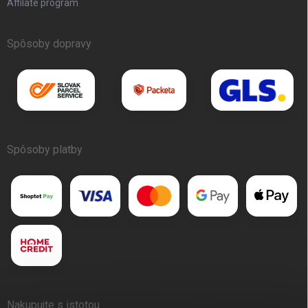
Affilate program
Spôsoby dopravy
Spôsoby platby
Nakupujte s istotou