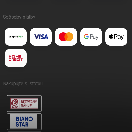
Spôsoby platby
Nakupujte s istotou