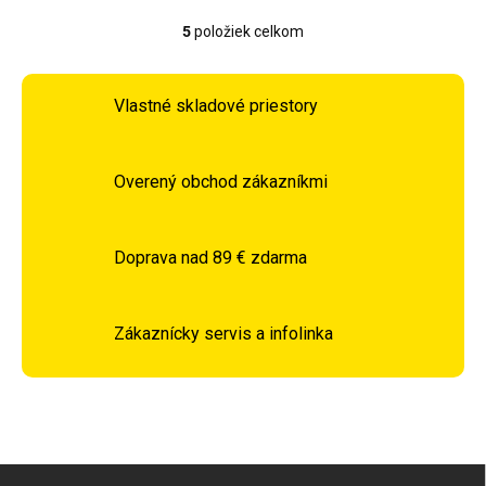
5
položiek celkom
Ovládacie prvky výpisu
Vlastné skladové priestory
Overený obchod zákazníkmi
Doprava nad 89 € zdarma
Zákaznícky servis a infolinka
Zápätie