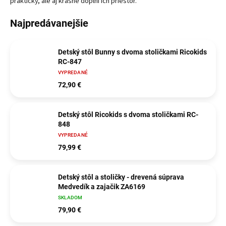
praktický, ale aj krásne doplní ich priestor.
Najpredávanejšie
Detský stôl Bunny s dvoma stoličkami Ricokids
RC-847
VYPREDANÉ
72,90 €
Detský stôl Ricokids s dvoma stoličkami RC-
848
VYPREDANÉ
79,99 €
Detský stôl a stoličky - drevená súprava
Medvedík a zajačik ZA6169
SKLADOM
79,90 €