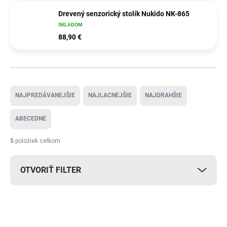
Drevený senzorický stolík Nukido NK-865
SKLADOM
88,90 €
Radenie produktov
NAJPREDÁVANEJŠIE
NAJLACNEJŠIE
NAJDRAHŠIE
ABECEDNE
5
položiek celkom
OTVORIŤ FILTER
Výpis produktov