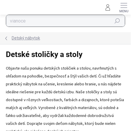
Prejsť na obsah
Hľadať
Detský nábytok
Detské stoličky a stoly
Objavte našu ponuku detských stoličiek a stolov, navrhnutých s
ohľadom na pohodlie, bezpečnosť a štýl vašich detí. Či už hľadáte
praktický nábytok na učenie, kreslenie alebo hranie, u nás nájdete
ideálne riešenie pre každú detskú izbu. Naše stoličky a stoly sú
dostupné v rôznych veľkostiach, farbách a dizajnoch, ktoré potešia
malých aj veľkých. Vyrobené z kvalitných materiálov, sú odolné a
ľahko udržiavateľné, aby vydržali každodenné dobrodružstvá
vašich detí. Doprajte svojim deťom nábytok, ktorý bude nielen