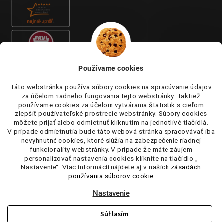
Používame cookies
Táto webstránka používa súbory cookies na spracúvanie údajov
za účelom riadneho fungovania tejto webstránky. Taktiež
používame cookies za účelom vytvárania štatistik s cieľom
zlepšiť používateľské prostredie webstránky. Súbory cookies
môžete prijať alebo odmietnuť kliknutím na jednotlivé tlačidlá.
V prípade odmietnutia bude táto webová stránka spracovávať iba
nevyhnutné cookies, ktoré slúžia na zabezpečenie riadnej
funkcionality webstránky. V prípade že máte záujem
personalizovať nastavenia cookies kliknite na tlačidlo „
Nastavenie“. Viac informácií nájdete aj v našich
zásadách
používania súborov cookie
Nastavenie
Súhlasím
Copyright 2026
tufi.sk
. Všetky práva vyhradené.
Upraviť nastavenie