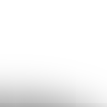
Skladom
Skladom
omček
Veľký drevený domček
pre bábiky s výťahom,
K-01 -
garážou, balkónom a
nábytkom – ZA5388
139,90 €
Do košíka