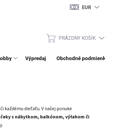
EUR
PRÁZDNY KOŠÍK
NÁKUPNÝ KOŠÍK
obby
Výpredaj
Obchodné podmienky
Kontak
 oči každému dieťaťu. V našej ponuke
čeky s nábytkom, balkónom, výťahom či
y.