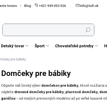
enie tovaru
Blog
+421 949 053 926
info@tufi.sk
Hľadať
Detský tovar
Šport
Chovateľské potreby
H
mčeky pre bábiky
Domčeky pre bábiky
Objavte náš široký výber
domčekov pre bábiky
, ktoré rozžiaria
nájdete
drevené domčeky pre bábiky
,
plastové domčeky
,
dom
garážou
– od malých prenosných modelov až po veľké luxusné vil