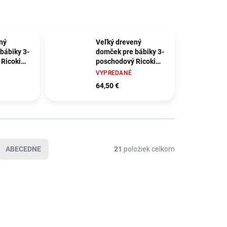
ný
Veľký drevený
bábiky 3-
domček pre bábiky 3-
Ricokids
poschodový Ricokids
801
RK-878 787800
VYPREDANÉ
64,50 €
ABECEDNE
21
položiek celkom