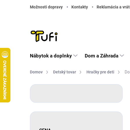
Prejsť na obsah
Možnosti dopravy
Kontakty
Reklamácia a vrát
Nábytok a doplnky
Dom a Záhrada
Domov
Detský tovar
Hračky pre deti
Do
Bočný panel