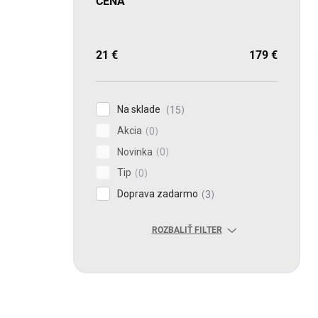
CENA
21
€
179
€
Na sklade
15
Akcia
0
Novinka
0
Tip
0
Doprava zadarmo
3
ROZBALIŤ FILTER