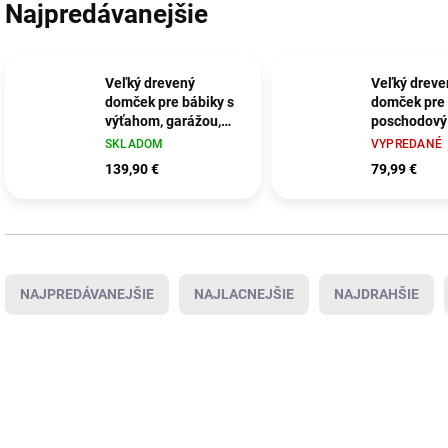
Najpredávanejšie
Veľký drevený
Veľký dreve
domček pre bábiky s
domček pre 
výťahom, garážou,
poschodový 
balkónom a
RK-878 787
SKLADOM
VYPREDANÉ
nábytkom – ZA5388
139,90 €
79,99 €
Radenie produktov
NAJPREDÁVANEJŠIE
NAJLACNEJŠIE
NAJDRAHŠIE
Výpis produktov