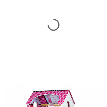
Vypredané
Skladom
Drevený domček Laura
Drevený domček Olivka
76 €
79,99 €
Detail
Do košíka