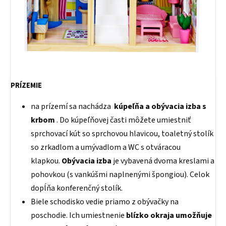
PRÍZEMIE
na prízemí sa nachádza
kúpeľňa a obývacia izba s
krbom
. Do kúpeľňovej časti môžete umiestniť
sprchovací kút so sprchovou hlavicou, toaletný stolík
so zrkadlom a umývadlom a WC s otváracou
klapkou.
Obývacia izba
je vybavená dvoma kreslami a
pohovkou (s vankúšmi naplnenými špongiou). Celok
dopĺňa konferenčný stolík.
Biele schodisko vedie priamo z obývačky na
poschodie. Ich umiestnenie
blízko okraja umožňuje