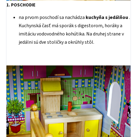
1. POSCHODIE
na prvom poschodí sa nachádza
kuchyňa s jedálňou
.
Kuchynská časť má sporák s digestorom, horáky a
imitáciu vodovodného kohútika. Na druhej strane v
jedálni sú dve stoličky a okrúhly stôl.