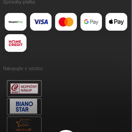
Spôsoby platby
Nakupujte s istotou