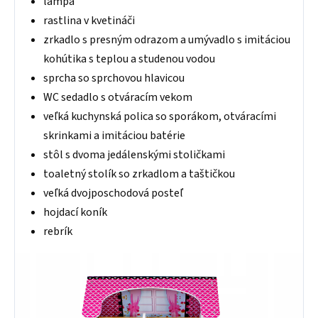
lampa
rastlina v kvetináči
zrkadlo s presným odrazom a umývadlo s imitáciou
kohútika s teplou a studenou vodou
sprcha so sprchovou hlavicou
WC sedadlo s otváracím vekom
veľká kuchynská polica so sporákom, otváracími
skrinkami a imitáciou batérie
stôl s dvoma jedálenskými stoličkami
toaletný stolík so zrkadlom a taštičkou
veľká dvojposchodová posteľ
hojdací koník
rebrík