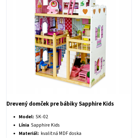
Drevený domček pre bábiky Sapphire Kids
Model:
SK-02
Línia
Sapphire Kids
Materiál:
kvalitná MDF doska