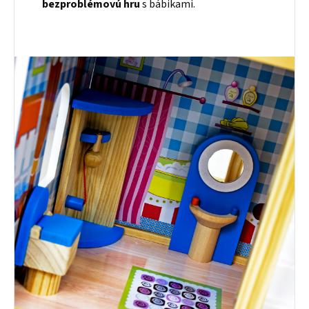
bezproblémovú hru
s bábikami.