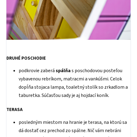
DRUHÉ POSCHODIE
podkrovie zaberá
spálňa
s poschodovou posteľou
vybavenou rebríkom, matracmi a vankúšmi. Celok
dopĺňa stojaca lampa, toaletný stolík so zrkadlom a
taburetka. Súčasťou sady je aj hojdací koník.
TERASA
posledným miestom na hranie je terasa, na ktorú sa
dá dostať cez prechod zo spálne. Nič vám nebráni