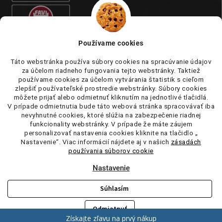
Používame cookies
Táto webstránka používa súbory cookies na spracúvanie údajov
za účelom riadneho fungovania tejto webstránky. Taktiež
používame cookies za účelom vytvárania štatistik s cieľom
zlepšiť používateľské prostredie webstránky. Súbory cookies
môžete prijať alebo odmietnuť kliknutím na jednotlivé tlačidlá.
V prípade odmietnutia bude táto webová stránka spracovávať iba
nevyhnutné cookies, ktoré slúžia na zabezpečenie riadnej
funkcionality webstránky. V prípade že máte záujem
personalizovať nastavenia cookies kliknite na tlačidlo „
Nastavenie“. Viac informácií nájdete aj v našich
zásadách
používania súborov cookie
Nastavenie
Súhlasím
Copyright 2026
tufi.sk
. Všetky práva vyhradené.
Upraviť nastavenie
cookies
Odmietnuť
Vytvoril Shoptet
Získajte zľavu na prvý nákup