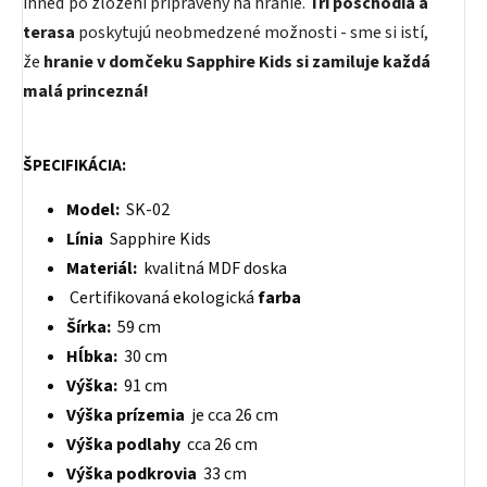
ihneď po zložení pripravený na hranie.
Tri poschodia a
terasa
poskytujú neobmedzené možnosti - sme si istí,
že
hranie v domčeku Sapphire Kids si zamiluje každá
malá princezná!
ŠPECIFIKÁCIA:
Model:
SK-02
Línia
Sapphire Kids
Materiál:
kvalitná MDF doska
Certifikovaná ekologická
farba
Šírka:
59 cm
Hĺbka:
30 cm
Výška:
91 cm
Výška prízemia
je cca 26 cm
Výška podlahy
cca 26 cm
Výška podkrovia
33 cm