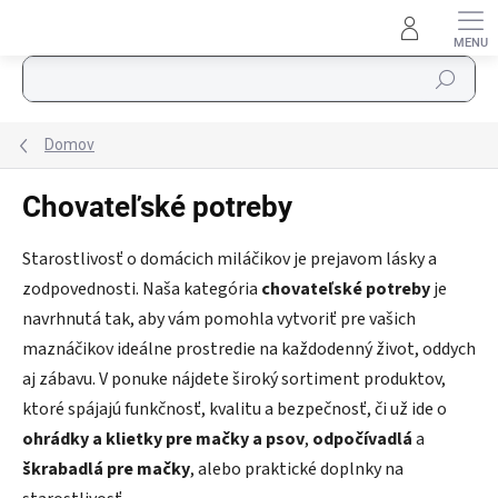
Prejsť na obsah
Hľadať
Domov
Chovateľské potreby
Starostlivosť o domácich miláčikov je prejavom lásky a
zodpovednosti. Naša kategória
chovateľské potreby
je
navrhnutá tak, aby vám pomohla vytvoriť pre vašich
maznáčikov ideálne prostredie na každodenný život, oddych
aj zábavu. V ponuke nájdete široký sortiment produktov,
ktoré spájajú funkčnosť, kvalitu a bezpečnosť, či už ide o
ohrádky a klietky pre mačky a psov
,
odpočívadlá
a
škrabadlá pre mačky
, alebo praktické doplnky na