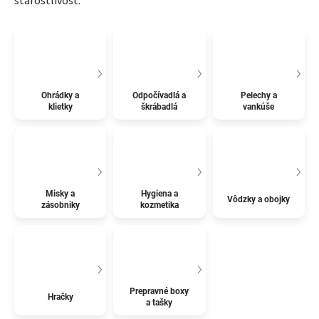
starostlivosť.
Ohrádky a
Odpočívadlá a
Pelechy a
klietky
škrábadlá
vankúše
Misky a
Hygiena a
Vôdzky a obojky
zásobniky
kozmetika
Prepravné boxy
Hračky
a tašky