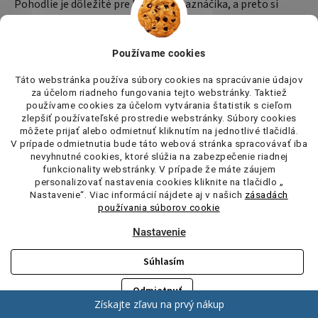
Pohodlie je dôležité pre každého maznáčika, a preto si
môžete vybrať z rôznych typov
pelechov
, ktoré zabezpečia
dokonalý odpočinok. K tomu patria aj
misky a zásobníky
,
Používame cookies
ktoré sú nevyhnutné na správne kŕmenie a hydratáciu. Pre
udržanie čistoty a poriadku sú k dispozícii
čistiace
Táto webstránka používa súbory cookies na spracúvanie údajov
za účelom riadneho fungovania tejto webstránky. Taktiež
pomôcky
, ktoré vám uľahčia každodennú starostlivosť o
používame cookies za účelom vytvárania štatistik s cieľom
domácnosť i vášho miláčika.
zlepšiť používateľské prostredie webstránky. Súbory cookies
môžete prijať alebo odmietnuť kliknutím na jednotlivé tlačidlá.
V prípade odmietnutia bude táto webová stránka spracovávať iba
Pri venčení a každodennom pohybe je nevyhnutné používať
nevyhnutné cookies, ktoré slúžia na zabezpečenie riadnej
kvalitné
vôdzky
a
obojky
, ktoré zaručia bezpečnosť a
funkcionality webstránky. V prípade že máte záujem
personalizovať nastavenia cookies kliknite na tlačidlo „
pohodlie počas prechádzok. A nezabúdajme ani na radosť a
Nastavenie“. Viac informácií nájdete aj v našich
zásadách
zábavu –
hračky pre mačky
a
hračky pre psov
sú
používania súborov cookie
dokonalým spôsobom, ako podporiť ich aktívny životný
Nastavenie
štýl, rozvíjať ich zručnosti a zároveň posilňovať váš vzťah s
Súhlasím
miláčikom.
Odmietnuť
Každý produkt z našej ponuky bol vybraný s ohľadom na
Získajte zľavu na prvý nákup