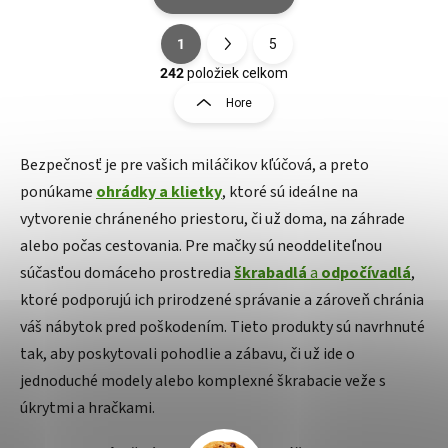
1
5
Ovládacie prvky výpisu
Stránkovanie
242
položiek celkom
Hore
Bezpečnosť je pre vašich miláčikov kľúčová, a preto
ponúkame
ohrádky a klietky
, ktoré sú ideálne na
vytvorenie chráneného priestoru, či už doma, na záhrade
alebo počas cestovania. Pre mačky sú neoddeliteľnou
súčasťou domáceho prostredia
škrabadlá
a
odpočívadlá
,
ktoré podporujú ich prirodzené správanie a zároveň chránia
váš nábytok pred poškodením. Tieto produkty sú navrhnuté
tak, aby poskytovali pohodlie a zábavu, či už ide o
jednoduché modely alebo komplexné škrabacie veže s
úkrytmi a hračkami.