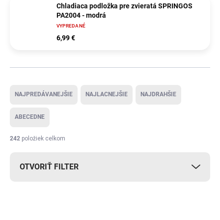
Chladiaca podložka pre zvieratá SPRINGOS
PA2004 - modrá
VYPREDANÉ
6,99 €
Radenie produktov
NAJPREDÁVANEJŠIE
NAJLACNEJŠIE
NAJDRAHŠIE
ABECEDNE
242
položiek celkom
OTVORIŤ FILTER
Výpis produktov