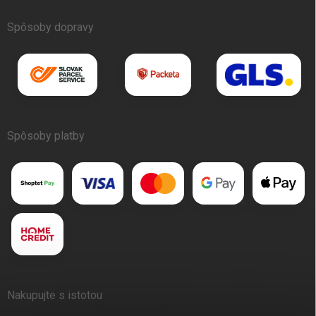
Spôsoby dopravy
Spôsoby platby
Nakupujte s istotou