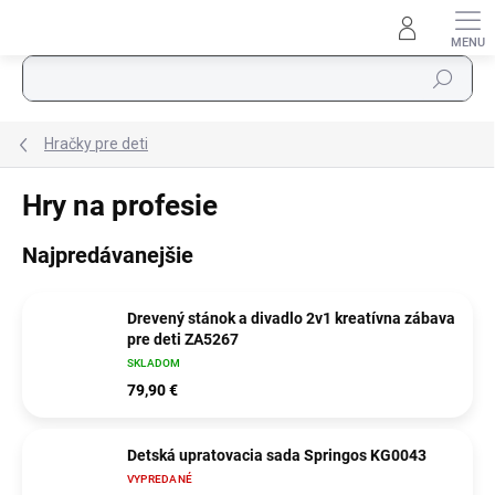
Prejsť na obsah
Hľadať
Hračky pre deti
Hry na profesie
Najpredávanejšie
Drevený stánok a divadlo 2v1 kreatívna zábava
pre deti ZA5267
SKLADOM
79,90 €
Detská upratovacia sada Springos KG0043
VYPREDANÉ