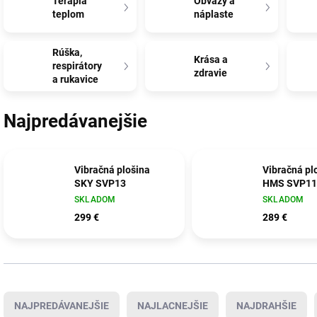
Terapia
Obväzy a
teplom
náplaste
Rúška,
Krása a
respirátory
zdravie
a rukavice
Najpredávanejšie
Vibračná plošina
Vibračná pl
SKY SVP13
HMS SVP11
SKLADOM
SKLADOM
299 €
289 €
Radenie produktov
NAJPREDÁVANEJŠIE
NAJLACNEJŠIE
NAJDRAHŠIE