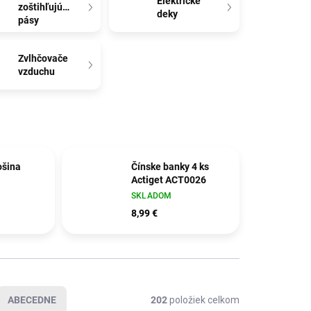
Elektrické
zoštihľujúce
deky
pásy
Zvlhčovače
vzduchu
ošina
Čínske banky 4 ks
Actiget ACT0026
SKLADOM
8,99 €
ABECEDNE
202
položiek celkom