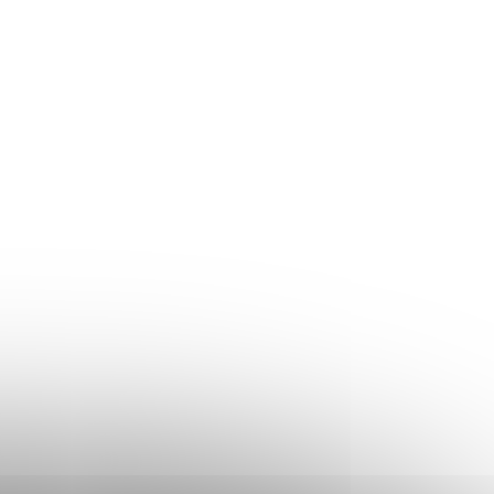
Skladom
Skladom
s
Bandáž na členok
neoprénová LAUBR
4,08 €
Detail