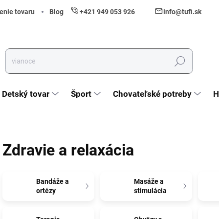
enie tovaru
Blog
+421 949 053 926
info@tufi.sk
Hľadať
Detský tovar
Šport
Chovateľské potreby
H
Zdravie a relaxácia
Bandáže a
Masáže a
ortézy
stimulácia