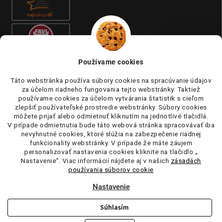
Používame cookies
Táto webstránka používa súbory cookies na spracúvanie údajov
za účelom riadneho fungovania tejto webstránky. Taktiež
používame cookies za účelom vytvárania štatistik s cieľom
zlepšiť používateľské prostredie webstránky. Súbory cookies
môžete prijať alebo odmietnuť kliknutím na jednotlivé tlačidlá.
V prípade odmietnutia bude táto webová stránka spracovávať iba
nevyhnutné cookies, ktoré slúžia na zabezpečenie riadnej
funkcionality webstránky. V prípade že máte záujem
personalizovať nastavenia cookies kliknite na tlačidlo „
Nastavenie“. Viac informácií nájdete aj v našich
zásadách
používania súborov cookie
Nastavenie
Súhlasím
Copyright 2026
tufi.sk
. Všetky práva vyhradené.
Upraviť nastavenie
cookies