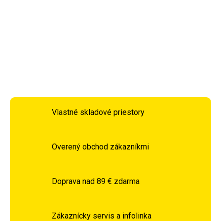
materiálom, ktorý je o niečo hrubší, pevnejší. Pre všetky
fázy činnosti, zahriatie, záťaž, aj upokojenie.
DETAILNÉ INFORMÁCIE
OPÝTAŤ SA
STRÁŽIŤ
Vlastné skladové priestory
Overený obchod zákazníkmi
Doprava nad 89 € zdarma
Zákaznícky servis a infolinka