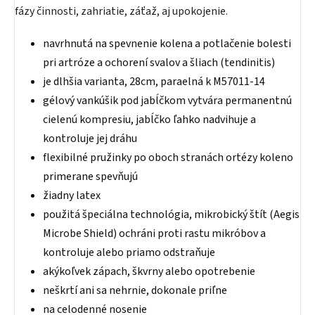
fázy činnosti, zahriatie, záťaž, aj upokojenie.
navrhnutá na spevnenie kolena a potlačenie bolesti
pri artróze a ochorení svalov a šliach (tendinitis)
je dlhšia varianta, 28cm, paraelná k M57011-14
gélový vankúšik pod jabĺčkom vytvára permanentnú
cielenú kompresiu, jabĺčko ľahko nadvihuje a
kontroluje jej dráhu
flexibilné pružinky po oboch stranách ortézy koleno
primerane spevňujú
žiadny latex
použitá špeciálna technológia, mikrobický štít (Aegis
Microbe Shield) ochráni proti rastu mikróbov a
kontroluje alebo priamo odstraňuje
akýkoľvek zápach, škvrny alebo opotrebenie
neškrtí ani sa nehrnie, dokonale priľne
na celodenné nosenie