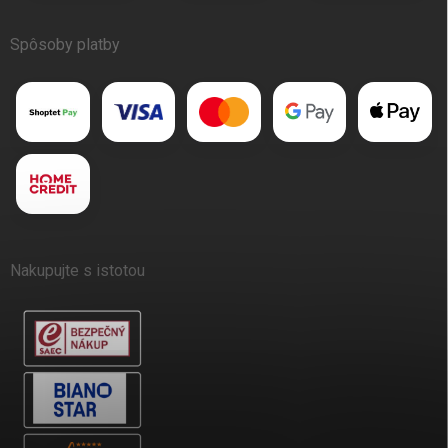
Spôsoby platby
Nakupujte s istotou