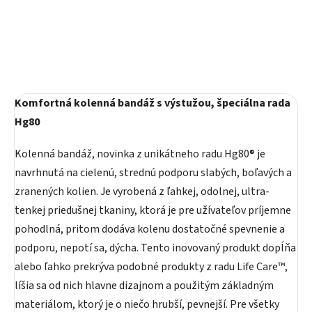
Do košíka
Do košíka
Komfortná kolenná bandáž s výstužou, špeciálna rada
Hg80
Kolenná bandáž, novinka z unikátneho radu Hg80® je
navrhnutá na cielenú, strednú podporu slabých, boľavých a
zranených kolien. Je vyrobená z ľahkej, odolnej, ultra-
tenkej priedušnej tkaniny, ktorá je pre užívateľov príjemne
pohodlná, pritom dodáva kolenu dostatočné spevnenie a
podporu, nepotí sa, dýcha. Tento inovovaný produkt dopĺňa
alebo ľahko prekrýva podobné produkty z radu Life Care™,
líšia sa od nich hlavne dizajnom a použitým základným
materiálom, ktorý je o niečo hrubší, pevnejší. Pre všetky