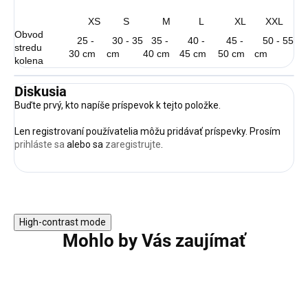
XS
S
M
L
XL
XXL
Obvod
25 -
30 - 35
35 -
40 -
45 -
50 - 55
stredu
30 cm
cm
40 cm
45 cm
50 cm
cm
kolena
Diskusia
Buďte prvý, kto napíše príspevok k tejto položke.
Len registrovaní používatelia môžu pridávať príspevky. Prosím
prihláste sa
alebo sa
zaregistrujte
.
High-contrast mode
Mohlo by Vás zaujímať