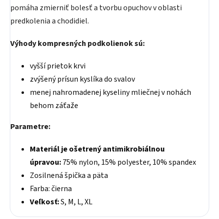
pomáha zmierniť bolesť a tvorbu opuchov v oblasti
predkolenia a chodidiel.
Výhody kompresných podkolienok sú:
vyšší prietok krvi
zvýšený prísun kyslíka do svalov
menej nahromadenej kyseliny mliečnej v nohách
behom záťaže
Parametre:
Materiál je ošetrený antimikrobiálnou
úpravou:
75% nylon, 15% polyester, 10% spandex
Zosilnená špička a päta
Farba: čierna
Veľkosť:
S, M, L, XL