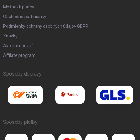
Možnosti platby
Obchodné podmienky
Podmienky ochrany osobných údajov GDPR
Značky
Ako nakupovať
Affilate program
Spôsoby dopravy
Spôsoby platby