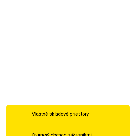
môžete trénovať naplno. Tieto univerzálne podkolienky sú
tiež skvelé pre tých, ktorí sú na nohách po celý deň alebo
dlhšiu dobu cestujú. Použitie kompresných podkolienok
zlepšuje výkon a subjektívne i objektívne znižuje únavu,
pomáha zmierniť bolesť a tvorbu opuchov v oblasti
predkolenia a chodidiel.
DETAILNÉ INFORMÁCIE
OPÝTAŤ SA
STRÁŽIŤ
Vlastné skladové priestory
Overený obchod zákazníkmi