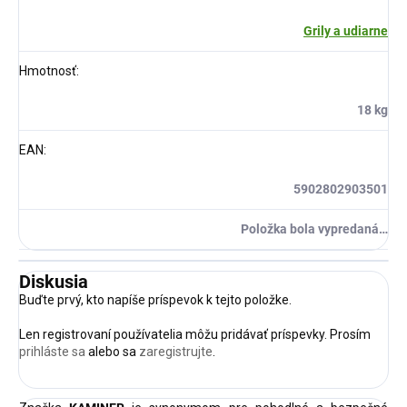
Grily a udiarne
Hmotnosť
:
18 kg
EAN
:
5902802903501
Položka bola vypredaná…
Diskusia
Buďte prvý, kto napíše príspevok k tejto položke.
Len registrovaní používatelia môžu pridávať príspevky. Prosím
prihláste sa
alebo sa
zaregistrujte
.