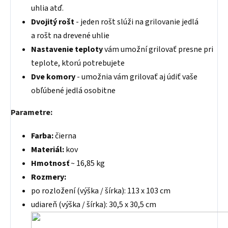
uhlia atď.
Dvojitý rošt
- jeden rošt slúži na grilovanie jedlá
a rošt na drevené uhlie
Nastavenie teploty
vám umožní grilovať presne pri
teplote, ktorú potrebujete
Dve komory
- umožnia vám grilovať aj údiť vaše
obľúbené jedlá osobitne
Parametre:
Farba:
čierna
Materiál:
kov
Hmotnosť
~ 16,85 kg
Rozmery:
po rozložení (výška / šírka): 113 x 103 cm
udiareň (výška / šírka):
30,5 x 30,5 cm