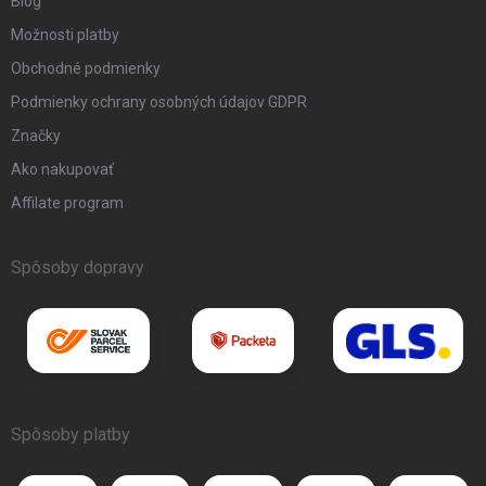
Blog
Možnosti platby
Obchodné podmienky
Podmienky ochrany osobných údajov GDPR
Značky
Ako nakupovať
Affilate program
Spôsoby dopravy
Spôsoby platby