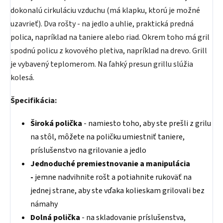
dokonalú cirkuláciu vzduchu (má klapku, ktorú je možné
uzavrieť). Dva rošty - na jedlo a uhlie, praktická predná
polica, napríklad na taniere alebo riad. Okrem toho má gril
spodnú policu z kovového pletiva, napríklad na drevo. Grill
je vybavený teplomerom. Na ľahký presun grillu slúžia
kolesá.
Špecifikácia:
Široká polička
- namiesto toho, aby ste prešli z grilu
na stôl, môžete na poličku umiestniť taniere,
príslušenstvo na grilovanie a jedlo
Jednoduché premiestnovanie a manipulácia
-
jemne nadvihnite rošt a potiahnite rukoväť na
jednej strane, aby ste vďaka kolieskam grilovali bez
námahy
Dolná polička
- na skladovanie príslušenstva,