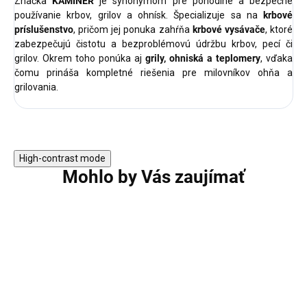
Značka
KAMINER
je synonymom pre pohodlné a bezpečné
používanie krbov, grilov a ohnísk. Špecializuje sa na
krbové
príslušenstvo
, pričom jej ponuka zahŕňa
krbové vysávače
, ktoré
zabezpečujú čistotu a bezproblémovú údržbu krbov, pecí či
grilov. Okrem toho ponúka aj
grily, ohniská a teplomery
, vďaka
čomu prináša kompletné riešenia pre milovníkov ohňa a
grilovania.
High-contrast mode
Mohlo by Vás zaujímať