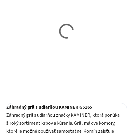
Vypredané
Skladom
Záhradný gril KAMINER
Záhradný gril KAMINER
G5011
G5423
130,80 €
98,40 €
Detail
Do košíka
Záhradný gril s udiarňou KAMINER G5165
Záhradný gril s udiarňou značky KAMINER, ktorá ponúka
široký sortiment krbov a kúrenia. Grill má dve komory,
ktoré je možné používať samostatne. Komín zaisťuje