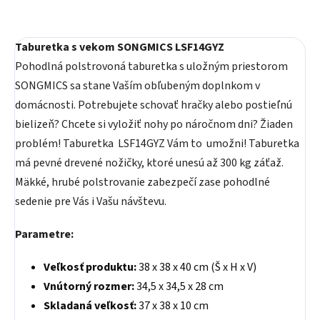
Taburetka s vekom SONGMICS LSF14GYZ
Pohodlná polstrovoná taburetka s uložným priestorom
SONGMICS sa stane Vaším obľubeným doplnkom v
domácnosti. Potrebujete schovať hračky alebo postieľnú
bielizeň? Chcete si vyložiť nohy po náročnom dni? Žiaden
problém! Taburetka LSF14GYZ Vám to umožni! Taburetka
má pevné drevené nožičky, ktoré unesú až 300 kg záťaž.
Mäkké, hrubé polstrovanie zabezpečí zase pohodlné
sedenie pre Vás i Vašu návštevu.
Parametre:
Veľkosť produktu:
38 x 38 x 40 cm (Š x H x V)
Vnútorný rozmer:
34,5 x 34,5 x 28 cm
Skladaná veľkosť:
37 x 38 x 10 cm