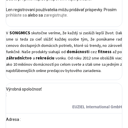
Len registrovaní používatelia môžu pridávať príspevky. Prosím
prihláste sa
alebo sa
zaregistrujte
.
V
SONGMICS
skutočne veríme, že každý si zaslúži lepší život. Dali
sme si teda za cieľ slúžiť každej osobe tým, že ponúkame rad
cenovo dostupných domácich potrieb, ktoré sú trendy, no zároveň
funkčné. Naše produkty siahajú od
domácnosti
cez
fitness
až po
záhradníctvo
a
rekreáciu
vonku. Od roku 2012 sme obslúžili viac
ako 10 miliónov domácností po celom svete a stali sme sa jedným z
najobľúbenejších online predajcov bytového zariadenia.
Výrobná spoločnosť
:
EUZIEL International GmbH
Adresa
: