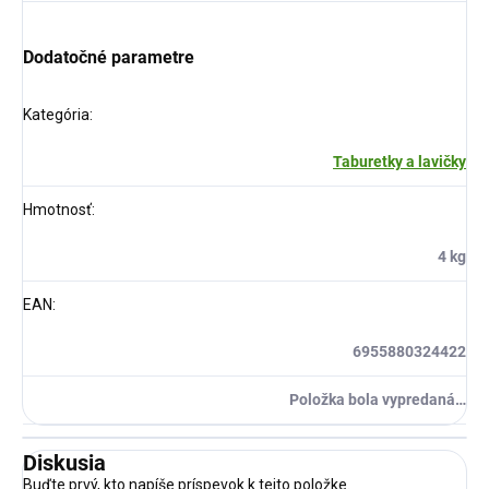
Dodatočné parametre
Kategória
:
Taburetky a lavičky
Hmotnosť
:
4 kg
EAN
:
6955880324422
Položka bola vypredaná…
Diskusia
Buďte prvý, kto napíše príspevok k tejto položke.