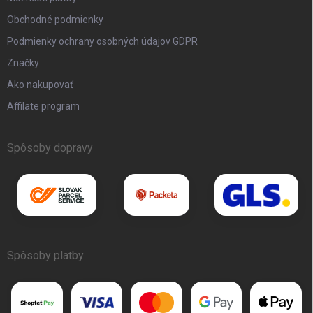
Obchodné podmienky
Podmienky ochrany osobných údajov GDPR
Značky
Ako nakupovať
Affilate program
Spôsoby dopravy
Spôsoby platby