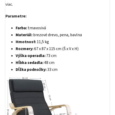
viac.
Parametre:
Farba:
tmavosivá
Materiál:
brezové drevo, pena, bavlna
Hmotnosť:
11,5 kg
Rozmery:
67 x 87 x 115 cm (Š x V x H)
Výška operadla:
73 cm
Hĺbka sedadla:
48 cm
Dĺžka podnožky:
33 cm