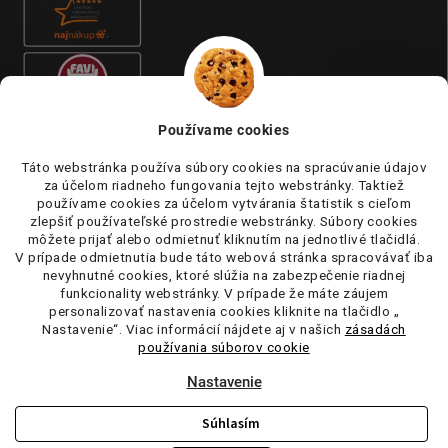
Používame cookies
Táto webstránka používa súbory cookies na spracúvanie údajov
za účelom riadneho fungovania tejto webstránky. Taktiež
používame cookies za účelom vytvárania štatistik s cieľom
zlepšiť používateľské prostredie webstránky. Súbory cookies
môžete prijať alebo odmietnuť kliknutím na jednotlivé tlačidlá.
V prípade odmietnutia bude táto webová stránka spracovávať iba
nevyhnutné cookies, ktoré slúžia na zabezpečenie riadnej
funkcionality webstránky. V prípade že máte záujem
personalizovať nastavenia cookies kliknite na tlačidlo „
Nastavenie“. Viac informácií nájdete aj v našich
zásadách
používania súborov cookie
Nastavenie
Súhlasím
Copyright 2026
tufi.sk
. Všetky práva vyhradené.
Upraviť nastavenie
cookies