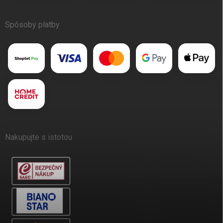
Spôsoby platby
Nakupujte s istotou