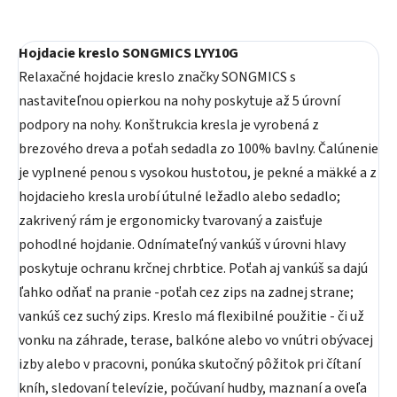
Hojdacie kreslo SONGMICS LYY10G
Relaxačné hojdacie kreslo značky SONGMICS s
nastaviteľnou opierkou na nohy poskytuje až 5 úrovní
podpory na nohy. Konštrukcia kresla je vyrobená z
brezového dreva a poťah sedadla zo 100% bavlny. Čalúnenie
je vyplnené penou s vysokou hustotou, je pekné a mäkké a z
hojdacieho kresla urobí útulné ležadlo alebo sedadlo;
zakrivený rám je ergonomicky tvarovaný a zaisťuje
pohodlné hojdanie. Odnímateľný vankúš v úrovni hlavy
poskytuje ochranu krčnej chrbtice. Poťah aj vankúš sa dajú
ľahko odňať na pranie -poťah cez zips na zadnej strane;
vankúš cez suchý zips. Kreslo má flexibilné použitie - či už
vonku na záhrade, terase, balkóne alebo vo vnútri obývacej
izby alebo v pracovni, ponúka skutočný pôžitok pri čítaní
kníh, sledovaní televízie, počúvaní hudby, maznaní a oveľa