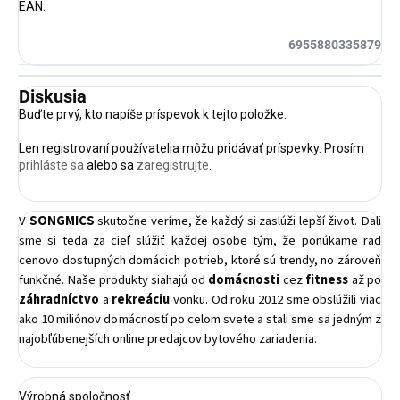
EAN
:
6955880335879
Diskusia
Buďte prvý, kto napíše príspevok k tejto položke.
Len registrovaní používatelia môžu pridávať príspevky. Prosím
prihláste sa
alebo sa
zaregistrujte
.
V
SONGMICS
skutočne veríme, že každý si zaslúži lepší život. Dali
sme si teda za cieľ slúžiť každej osobe tým, že ponúkame rad
cenovo dostupných domácich potrieb, ktoré sú trendy, no zároveň
funkčné. Naše produkty siahajú od
domácnosti
cez
fitness
až po
záhradníctvo
a
rekreáciu
vonku. Od roku 2012 sme obslúžili viac
ako 10 miliónov domácností po celom svete a stali sme sa jedným z
najobľúbenejších online predajcov bytového zariadenia.
Výrobná spoločnosť