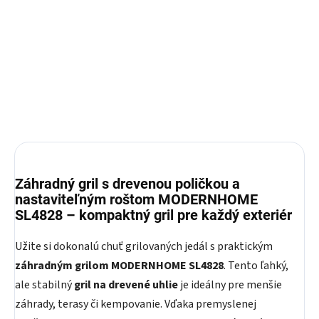
98,40 €
150 €
Do košíka
Detail
Záhradný gril s drevenou poličkou a
nastaviteľným roštom MODERNHOME
SL4828 – kompaktný gril pre každý exteriér
Užite si dokonalú chuť grilovaných jedál s praktickým
záhradným grilom MODERNHOME SL4828
. Tento ľahký,
ale stabilný
gril na drevené uhlie
je ideálny pre menšie
záhrady, terasy či kempovanie. Vďaka premyslenej