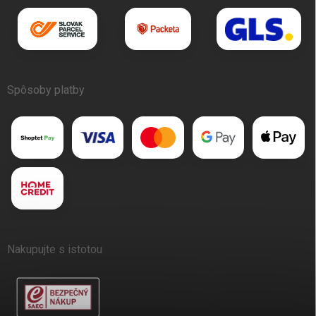
Spôsoby platby
Nakupujte s istotou