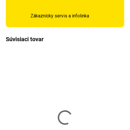
Zákaznícky servis a infolinka
Súvisiaci tovar
Skladom
Vypredané
Záhradný gril KAMINER
Záhradný gril KAMINER
G5423
G8057