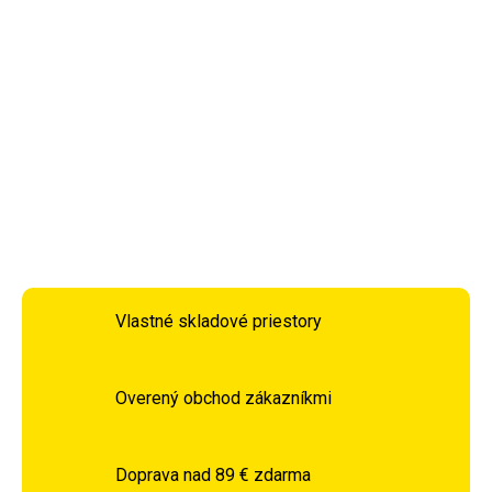
ponúka skvelú kombináciu odolnosti, estetiky a funkčnosti.
DETAILNÉ INFORMÁCIE
OPÝTAŤ SA
STRÁŽIŤ
Vlastné skladové priestory
Overený obchod zákazníkmi
Doprava nad 89 € zdarma