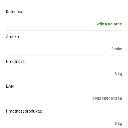
Kategória
:
Grily a udiarne
Záruka
:
2 roky
Hmotnosť
:
3 kg
EAN
:
5903089061366
Hmotnosť produktu
:
3 kg