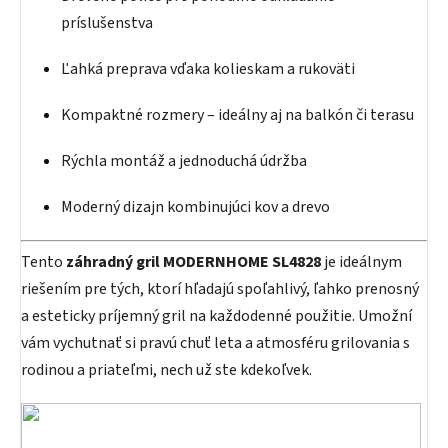
príslušenstva
Ľahká preprava vďaka kolieskam a rukoväti
Kompaktné rozmery – ideálny aj na balkón či terasu
Rýchla montáž a jednoduchá údržba
Moderný dizajn kombinujúci kov a drevo
Tento
záhradný gril MODERNHOME SL4828
je ideálnym
riešením pre tých, ktorí hľadajú spoľahlivý, ľahko prenosný
a esteticky príjemný gril na každodenné použitie. Umožní
vám vychutnať si pravú chuť leta a atmosféru grilovania s
rodinou a priateľmi, nech už ste kdekoľvek.