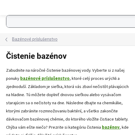
Prejsť na obsah
Bazénové príslušenstvo
Čistenie bazénov
Zabudnite na náročné čistenie bazénovej vody. Vyberte si z našej
ponuky
bazénové príslušenstvo
, ktoré celý proces urýchli a
zjednoduší. Základom je sieťka, ktorá vás zbaví nečistôt plávajúcich
na hladine. Tú môžete doplniť dnovou sieťkou alebo vysávačom
starajúcim sa o nečistoty na dne. Následne dbajte na chemikálie,
ktorými zabránite rozmnožovaniu baktérií, a všetko zakončite
dávkovačom bazénovej chémie, do ktorého vložíte čistiace tablety.
Chýba vám ešte niečo? Prezrite si kategóriu čistenia
bazénov
, kde