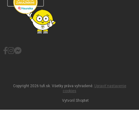
Copyright 2026
tufi.sk
. Všetky práva vyhradené.
Upraviť nastavenie
cookies
Vytvoril Shoptet