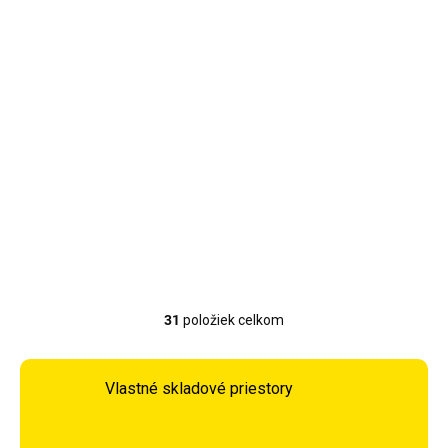
Vypredané
Zásobník chemikálií
Bestway so
vstavaným
teplomerom 58701
7,99 €
Detail
31
položiek celkom
Ovládacie prvky výpisu
Vlastné skladové priestory