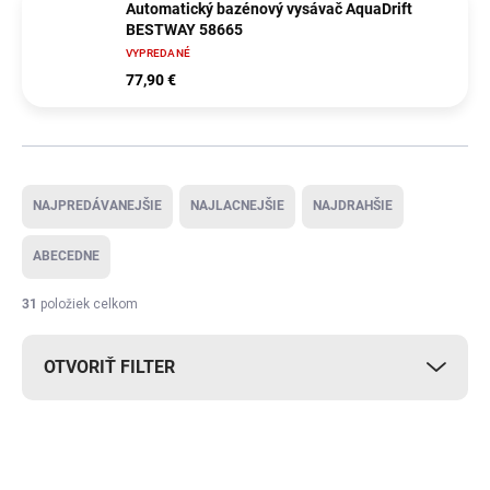
Automatický bazénový vysávač AquaDrift
BESTWAY 58665
VYPREDANÉ
77,90 €
Radenie produktov
NAJPREDÁVANEJŠIE
NAJLACNEJŠIE
NAJDRAHŠIE
ABECEDNE
31
položiek celkom
OTVORIŤ FILTER
Výpis produktov