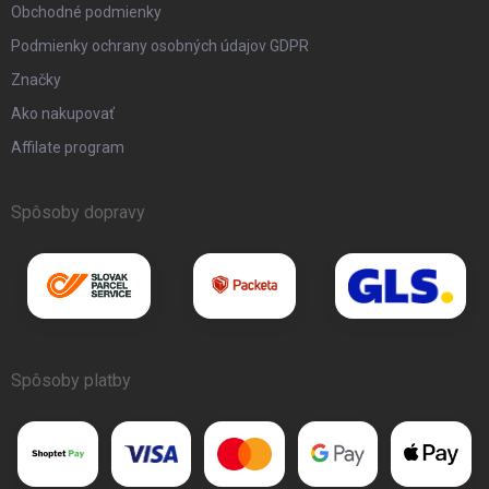
Obchodné podmienky
Podmienky ochrany osobných údajov GDPR
Značky
Ako nakupovať
Affilate program
Spôsoby dopravy
Spôsoby platby