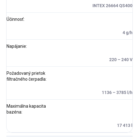
INTEX 26664 QS400
Účinnosť
:
4 g/h
Napájanie
:
220 – 240 V
Požadovaný prietok
filtračného čerpadla
:
1136 – 3785 l/h
Maximálna kapacita
bazéna
:
17 413 l