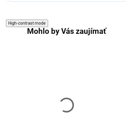
High-contrast mode
Mohlo by Vás zaujímať
Čistiaca sada Kit Lay-Z Spa
BESTWAY sada na
BESTWAY - 60310
bazénov 3v1 + vy