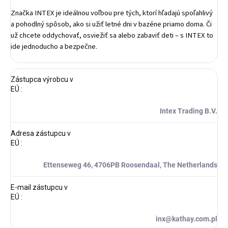
Značka INTEX je ideálnou voľbou pre tých, ktorí hľadajú spoľahlivý
a pohodlný spôsob, ako si užiť letné dni v bazéne priamo doma. Či
už chcete oddychovať, osviežiť sa alebo zabaviť deti – s INTEX to
ide jednoducho a bezpečne.
Zástupca výrobcu v
EÚ
:
Intex Trading B.V.
Adresa zástupcu v
EÚ
:
Ettenseweg 46, 4706PB Roosendaal, The Netherlands
E-mail zástupcu v
EÚ
:
inx@kathay.com.pl