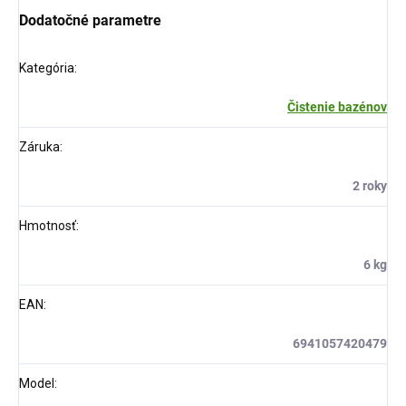
Dodatočné parametre
Kategória
:
Čistenie bazénov
Záruka
:
2 roky
Hmotnosť
:
6 kg
EAN
:
6941057420479
Model
: