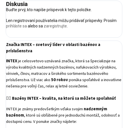
Diskusia
Buďte prvý, kto napíše príspevok k tejto položke.
Len registrovaní používatelia môžu pridávať príspevky. Prosím
prihláste sa
alebo sa
zaregistrujte
.
Značka INTEX – svetový líder v oblasti bazénov a
príslušenstva
INTEX
je celosvetovo uznávaná značka, ktorá sa špecializuje na
výrobu kvalitných nadzemných bazénov, nafukovacích výrobkov,
víriviek, člnov, matracov a širokého sortimentu bazénového
príslušenstva. Už viac ako
50 rokov
ponúka spoľahlivé a inovatívne
riešenia pre voľný čas, relax aj letné osvieženie.
🏊‍♂️
Bazény INTEX – kvalita, na ktorú sa môžete spoľahnúť
INTEX je známy predovšetkým vďaka svojim
nadzemným
bazénom
, ktoré sú obľúbené pre jednoduchú montáž, odolnosť a
dostupnú cenu. V ponuke značky nájdete: