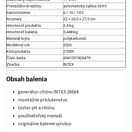
Prevádzkové režimy
automatický cyklus 324 h
Samočistenie
6 / 10 / 14 h
Rozmery
22 × 20,5 × 27,5 cm
Hmotnosť produktu
2,4 kg
Hmotnosť balenia
3,448 kg
Materiál krytu
polykarbonát
Modelový rok
2026
Kód produktu
27059
Číslo šarže
6941057420479
Značka
INTEX
Obsah balenia
generátor chlóru INTEX 26664
montážne príslušenstvo
tester pH a chlóru
používateľský manuál
originálne balenie výrobcu