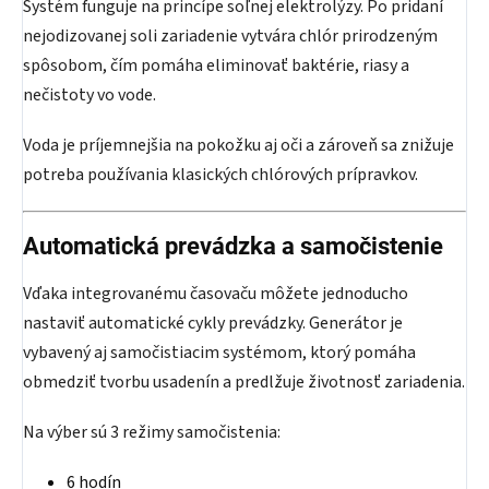
Systém funguje na princípe soľnej elektrolýzy. Po pridaní
nejodizovanej soli zariadenie vytvára chlór prirodzeným
spôsobom, čím pomáha eliminovať baktérie, riasy a
nečistoty vo vode.
Voda je príjemnejšia na pokožku aj oči a zároveň sa znižuje
potreba používania klasických chlórových prípravkov.
Automatická prevádzka a samočistenie
Vďaka integrovanému časovaču môžete jednoducho
nastaviť automatické cykly prevádzky. Generátor je
vybavený aj samočistiacim systémom, ktorý pomáha
obmedziť tvorbu usadenín a predlžuje životnosť zariadenia.
Na výber sú 3 režimy samočistenia:
6 hodín