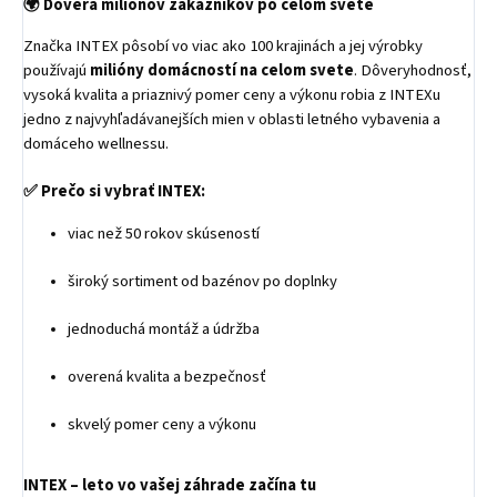
🌍
Dôvera miliónov zákazníkov po celom svete
Značka INTEX pôsobí vo viac ako 100 krajinách a jej výrobky
používajú
milióny domácností na celom svete
. Dôveryhodnosť,
vysoká kvalita a priaznivý pomer ceny a výkonu robia z INTEXu
jedno z najvyhľadávanejších mien v oblasti letného vybavenia a
domáceho wellnessu.
✅ Prečo si vybrať INTEX:
viac než 50 rokov skúseností
široký sortiment od bazénov po doplnky
jednoduchá montáž a údržba
overená kvalita a bezpečnosť
skvelý pomer ceny a výkonu
INTEX – leto vo vašej záhrade začína tu