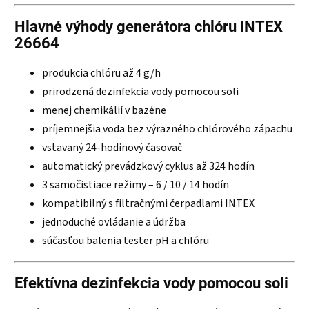
Hlavné výhody generátora chlóru INTEX
26664
produkcia chlóru až 4 g/h
prirodzená dezinfekcia vody pomocou soli
menej chemikálií v bazéne
príjemnejšia voda bez výrazného chlórového zápachu
vstavaný 24-hodinový časovač
automatický prevádzkový cyklus až 324 hodín
3 samočistiace režimy – 6 / 10 / 14 hodín
kompatibilný s filtračnými čerpadlami INTEX
jednoduché ovládanie a údržba
súčasťou balenia tester pH a chlóru
Efektívna dezinfekcia vody pomocou soli