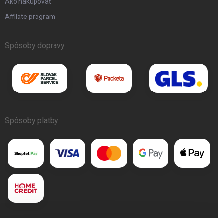
Ako nakupovať
Affilate program
Spôsoby dopravy
Spôsoby platby