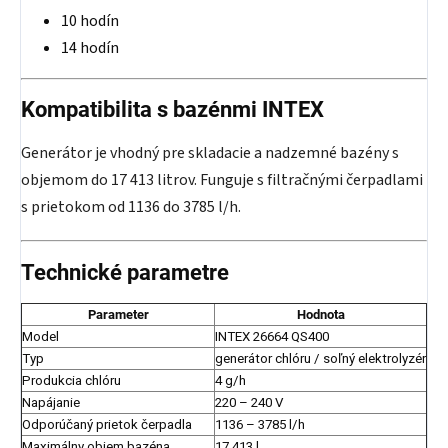
10 hodín
14 hodín
Kompatibilita s bazénmi INTEX
Generátor je vhodný pre skladacie a nadzemné bazény s
objemom do 17 413 litrov. Funguje s filtračnými čerpadlami
s prietokom od 1136 do 3785 l/h.
Technické parametre
Parameter
Hodnota
Model
INTEX 26664 QS400
Typ
generátor chlóru / soľný elektrolyzér
Produkcia chlóru
4 g/h
Napájanie
220 – 240 V
Odporúčaný prietok čerpadla
1136 – 3785 l/h
Maximálny objem bazéna
17 413 l