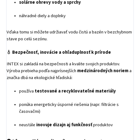
solárne ohrevy vody a sprchy
náhradné diely a doplnky
Vďaka tomu si môžete udržiavať vodu čistú a bazén v bezchybnom
stave po celú sezónu.
💧
Bezpečnosť, inovácie a ohľaduplnosť k prírode
INTEX si zakladá na bezpečnosti a kvalite svojich produktov.
Výroba prebieha podľa najprísnejších
medzinárodných noriem
a
značka dbá na ekologické hľadiská:
používa
testované a recyklovateľné materiály
ponúka energeticky úsporné riešenia (napr. filtrácie s
časovačmi)
neustále
inovuje dizajn aj funkčnosť
produktov