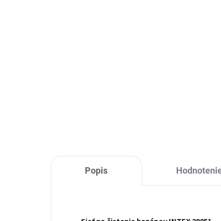
Skladom
Čistiaca sada Kit Lay-Z
Spa BESTWAY - 60310
16,99 €
Do košíka
Popis
Hodnoteni