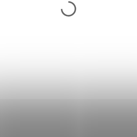
Čistič kartušových vložiek
BESTWAY - 58219
8,40 €
Skladom
Do košíka