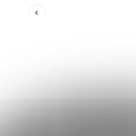
ový
Bazénový vysávač AQUASWEEPER
12
Bestway - 58628
63,90 €
Skladom
Skladom
Do košíka