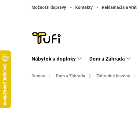
Prejsť na obsah
Možnosti dopravy
Kontakty
Reklamácia a vrát
Nábytok a doplnky
Dom a Záhrada
Domov
Dom a Záhrada
Záhradné bazény
Neohodnotené
Podrobnosti hodnote