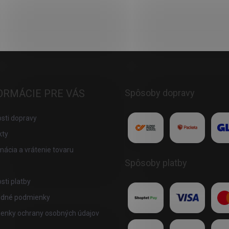
ORMÁCIE PRE VÁS
Spôsoby dopravy
sti dopravy
kty
ácia a vrátenie tovaru
Spôsoby platby
ti platby
dné podmienky
enky ochrany osobných údajov