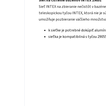
Sieť na čistenie bazénov INTEX 29051
Sieť INTEX na zbieranie nečistôt v bazéne
teleskopickou tyčou INTEX, ktorá nie je s
umožňuje pozbieranie väčšieho množstva 
k sieťke je potrebné dokúpiť alumín
sieťka je kompatibilná s tyčou 2905