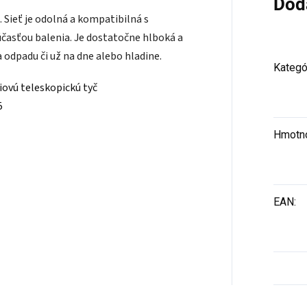
Dod
. Sieť je odolná a kompatibilná s
účasťou balenia. Je dostatočne hlboká a
odpadu či už na dne alebo hladine.
Kategó
iovú teleskopickú tyč
5
Hmotn
EAN
: