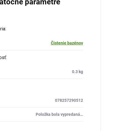
atočné parametre
ria
:
Čistenie bazénov
osť
:
0.3 kg
078257290512
Položka bola vypredaná…