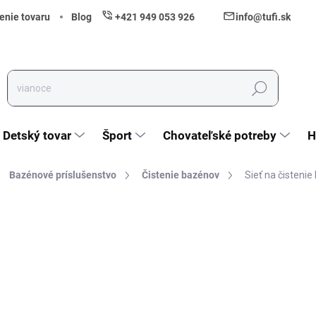
enie tovaru
Blog
+421 949 053 926
info@tufi.sk
Hľadať
Detský tovar
Šport
Chovateľské potreby
H
Bazénové príslušenstvo
Čistenie bazénov
Sieť na čisteni
nia
ZNAČKA:
INTEX
3,60 €
2,93 € bez DPH
Jednotková cena:
Vypredané