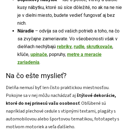
kusy nábytku, ktoré sú síce dôležité, no ak na ne nie
je v dielni miesto, budete vedieť fungovať aj bez
nich.
Náradie
– odvíja sa od vašich potrieb a toho, na čo
sa zvyčajne zameriavate. Vo všeobecnosti však v
dielňach nechýbajú
rebríky
,
rudle
,
skrutkovače
,
kľúče,
upínače
, popruhy,
metre a meracie
zariadenia
.
Na čo ešte myslieť?
Dielňa nemusí byť len čisto praktickou miestnosťou.
Pokojne sa v nej môžu nachádzať aj
štýlové dekorácie,
ktoré do nej prinesú vašu osobnosť
. Obľúbené sú
napríklad plechové cedule s vtipnými textami, plagáty s
automobilovou alebo športovou tematikou, fototapety s
motívom motoriek a veľa ďalšieho.