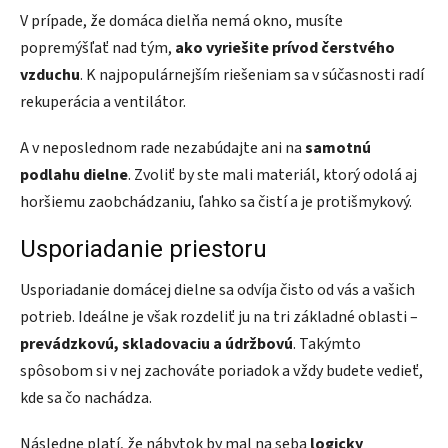
V prípade, že domáca dielňa nemá okno, musíte
popremýšľať nad tým,
ako vyriešite prívod čerstvého
vzduchu
. K najpopulárnejším riešeniam sa v súčasnosti radí
rekuperácia a ventilátor.
A v neposlednom rade nezabúdajte ani na
samotnú
podlahu dielne
. Zvoliť by ste mali materiál, ktorý odolá aj
horšiemu zaobchádzaniu, ľahko sa čistí a je protišmykový.
Usporiadanie priestoru
Usporiadanie domácej dielne sa odvíja čisto od vás a vašich
potrieb. Ideálne je však rozdeliť ju na tri základné oblasti –
prevádzkovú, skladovaciu a údržbovú
. Takýmto
spôsobom si v nej zachováte poriadok a vždy budete vedieť,
kde sa čo nachádza.
Následne platí, že nábytok by mal na seba
logicky