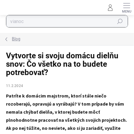
Prejsť na obsah
Hľadať
Blog
Vytvorte si svoju domácu dielňu
snov: Čo všetko na to budete
potrebovať?
11.2.2024
Patríte k domácim majstrom, ktorí stále niečo
rozoberajú, opravujú a vyrábajú? V tom prípade by vám
nemala chýbať dielňa, v ktorej budete môcť
plnohodnotne pracovať na všetkých svojich projektoch.
Ak po nej túžite, no neviete, ako si ju zariadiť, využite