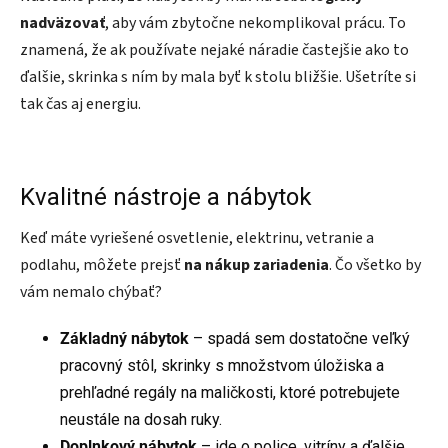
nadväzovať
, aby vám zbytočne nekomplikoval prácu. To
znamená, že ak používate nejaké náradie častejšie ako to
ďalšie, skrinka s ním by mala byť k stolu bližšie. Ušetríte si
tak čas aj energiu.
Kvalitné nástroje a nábytok
Keď máte vyriešené osvetlenie, elektrinu, vetranie a
podlahu, môžete prejsť
na nákup zariadenia
. Čo všetko by
vám nemalo chýbať?
Základný nábytok
– spadá sem dostatočne veľký
pracovný stôl, skrinky s množstvom úložiska a
prehľadné regály na maličkosti, ktoré potrebujete
neustále na dosah ruky.
Doplnkový nábytok
– ide o police, vitríny a ďalšie