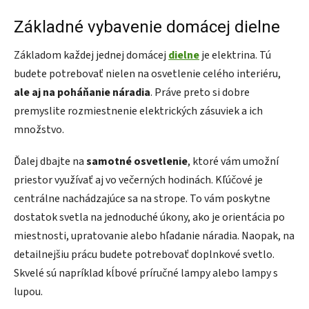
Základné vybavenie domácej dielne
Základom každej jednej domácej
dielne
je elektrina. Tú
budete potrebovať nielen na osvetlenie celého interiéru,
ale aj na poháňanie náradia
. Práve preto si dobre
premyslite rozmiestnenie elektrických zásuviek a ich
množstvo.
Ďalej dbajte na
samotné osvetlenie
, ktoré vám umožní
priestor využívať aj vo večerných hodinách. Kľúčové je
centrálne nachádzajúce sa na strope. To vám poskytne
dostatok svetla na jednoduché úkony, ako je orientácia po
miestnosti, upratovanie alebo hľadanie náradia. Naopak, na
detailnejšiu prácu budete potrebovať doplnkové svetlo.
Skvelé sú napríklad kĺbové príručné lampy alebo lampy s
lupou.