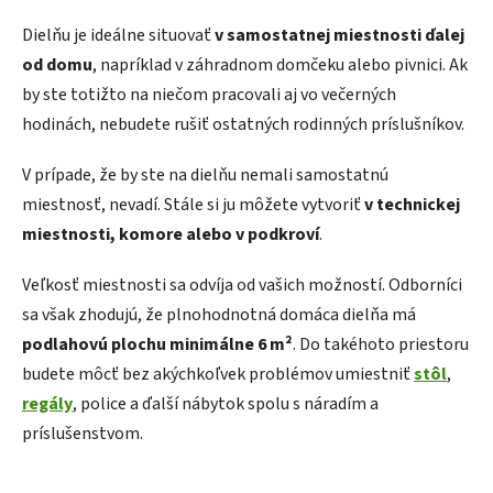
Dielňu je ideálne situovať
v samostatnej miestnosti ďalej
od domu
, napríklad v záhradnom domčeku alebo pivnici. Ak
by ste totižto na niečom pracovali aj vo večerných
hodinách, nebudete rušiť ostatných rodinných príslušníkov.
V prípade, že by ste na dielňu nemali samostatnú
miestnosť, nevadí. Stále si ju môžete vytvoriť
v technickej
miestnosti, komore alebo v podkroví
.
Veľkosť miestnosti sa odvíja od vašich možností. Odborníci
sa však zhodujú, že plnohodnotná domáca dielňa má
podlahovú plochu minimálne 6 m²
. Do takéhoto priestoru
budete môcť bez akýchkoľvek problémov umiestniť
stôl
,
regály
, police a ďalší nábytok spolu s náradím a
príslušenstvom.