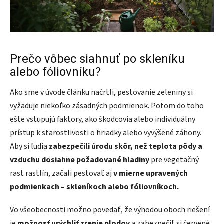
Prečo vôbec siahnuť po skleníku
alebo fóliovníku?
Ako sme v úvode článku načrtli, pestovanie zeleniny si
vyžaduje niekoľko zásadných podmienok. Potom do toho
ešte vstupujú faktory, ako škodcovia alebo individuálny
prístup k starostlivosti o hriadky alebo vyvýšené záhony.
Aby si ľudia
zabezpečili úrodu skôr, než teplota pôdy a
vzduchu dosiahne požadované hladiny
pre vegetačný
rast rastlín, začali pestovať aj
v mierne upravených
podmienkach – skleníkoch alebo fóliovníkoch.
Vo všeobecnosti možno povedať, že výhodou oboch riešení
je
možnosť urýchliť zrenie plodov
a zabezpečiť si červené