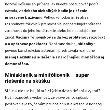
hotové riešenie a v prípade, ak budete postupovať podľa
návodu,
v priebehu niekoľkých hodín je riešenie
pripravené k užívaniu
. Veľkou výhodou je, že ak sa
rozhodnete fóliovník premiestniť, nepotrebujete výrazne
zasahovať do jeho konštrukcie alebo ho nebodaj úplne
zničiť.
Väčšina fóliovníkov sa dá bez problémov rozobrať
a a opätovne poskladať
. Na strane druhej,
skleníky
s
pevnou konštrukciou a stenami predstavujú rozhodne
menej flexibilnejšie riešenie s náročnejšou montážou aj
demontážou.
Miniskleník a minifóliovník – super
riešenie na skúšku
Stále si nie ste istí, ktoré z týchto dvoch riešení si vybrať?
Nuž, rozpočet a vedomosť, že práve tento spôsob
pestovania je to, čo vám pre dosiahnutie krásnej a bohatej