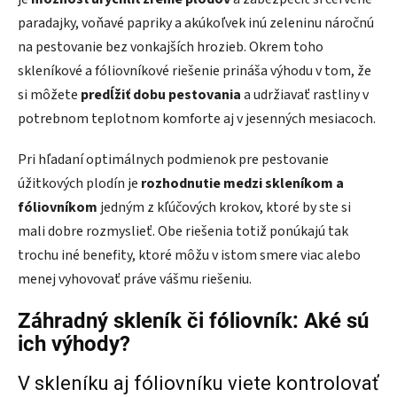
paradajky, voňavé papriky a akúkoľvek inú zeleninu náročnú
na pestovanie bez vonkajších hrozieb. Okrem toho
skleníkové a fóliovníkové riešenie prináša výhodu v tom, že
si môžete
predĺžiť dobu pestovania
a udržiavať rastliny v
potrebnom teplotnom komforte aj v jesenných mesiacoch.
Pri hľadaní optimálnych podmienok pre pestovanie
úžitkových plodín je
rozhodnutie medzi skleníkom a
fóliovníkom
jedným z kľúčových krokov, ktoré by ste si
mali dobre rozmyslieť. Obe riešenia totiž ponúkajú tak
trochu iné benefity, ktoré môžu v istom smere viac alebo
menej vyhovovať práve vášmu riešeniu.
Záhradný skleník či fóliovník: Aké sú
ich výhody?
V skleníku aj fóliovníku viete kontrolovať