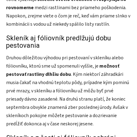
rovnomerne
medzi rastlinami bez priameho poškodenia.
Napokon, zrejme viete o čom je reč, keď vám priame slnko v
kombinácii s vodou už niekedy spálilo listy rastlín.
Skleník aj fóliovník predlžujú dobu
pestovania
Druhou dôležitou výhodou pri pestovaní v skleníku alebo
fóliovníku, ktorú sme už spomenuli vyššie, je
možnosť
pestovať rastliny dlhšiu dobu
. Kým niektorí záhradkári
musia čakať na vhodnú teplotu pôdy, prípadne kým pominú
prvé mrazy, v skleníku a fóliovníku už môžu byť prvé
priesady dávno zasadené. Na druhú stranu platí, že koniec
septembra obvykle znamená zber poslednej úrody. Avšak v
skleníkoch pokojne môžete pestovanie a dozrievanie
predĺžiť dokonca aj v čase neskorej jesene.