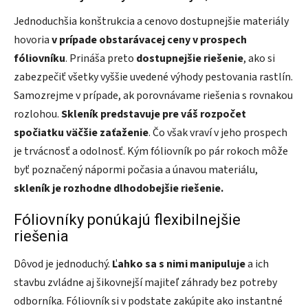
Jednoduchšia konštrukcia a cenovo dostupnejšie materiály
hovoria
v prípade obstarávacej ceny v prospech
fóliovníku
. Prináša preto
dostupnejšie riešenie
, ako si
zabezpečiť všetky vyššie uvedené výhody pestovania rastlín.
Samozrejme v prípade, ak porovnávame riešenia s rovnakou
rozlohou.
Skleník predstavuje pre váš rozpočet
spočiatku väčšie zaťaženie
. Čo však vraví v jeho prospech
je trvácnosť a odolnosť. Kým fóliovník po pár rokoch môže
byť poznačený nápormi počasia a únavou materiálu,
skleník je rozhodne dlhodobejšie riešenie.
Fóliovníky ponúkajú flexibilnejšie
riešenia
Dôvod je jednoduchý.
Ľahko sa s nimi manipuluje
a ich
stavbu zvládne aj šikovnejší majiteľ záhrady bez potreby
odborníka. Fóliovník si v podstate zakúpite ako instantné