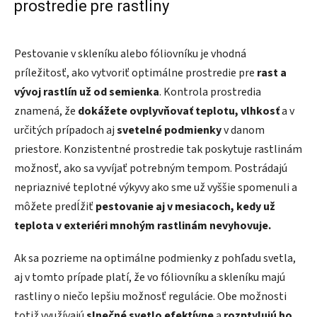
prostredie pre rastliny
Pestovanie v skleníku alebo fóliovníku je vhodná
príležitosť, ako vytvoriť optimálne prostredie pre
rast a
vývoj rastlín už od semienka
. Kontrola prostredia
znamená, že
dokážete ovplyvňovať teplotu, vlhkosť
a v
určitých prípadoch aj
svetelné podmienky
v danom
priestore. Konzistentné prostredie tak poskytuje rastlinám
možnosť, ako sa vyvíjať potrebným tempom. Postrádajú
nepriaznivé teplotné výkyvy ako sme už vyššie spomenuli a
môžete predĺžiť
pestovanie aj v mesiacoch, kedy už
teplota v exteriéri mnohým rastlinám nevyhovuje.
Ak sa pozrieme na optimálne podmienky z pohľadu svetla,
aj v tomto prípade platí, že vo fóliovníku a skleníku majú
rastliny o niečo lepšiu možnosť regulácie. Obe možnosti
totiž využívajú
slnečné svetlo efektívne
a
rozptylujú ho