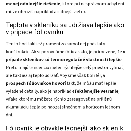
menej odolnejšie riešenie
, ktoré pri nesprávnom uchytení
môže ohroziť napríklad aj silnejší vietor.
Teplota v skleníku sa udržiava lepšie ako
v prípade fóliovníku
Tento bod taktiež pramení zo samotnej podstaty
konštrukcie. Ak si porovnáme fóliu a sklo, je prirodzené, že
v
prípade skleníkov sú termoregulačné vlastnosti lepšie
.
Preto majú tendenciu nielen rýchlejšie celý priestor vyhriať,
ale taktiež aj teplo udržať. Aby sme však boli fér,
v
prospech fóliovníkov hovorí
fakt, že môžu mať lepšie
vyladené detaily, ako je napríklad e
fektívnejšie vetranie
,
vďaka ktorému môžete rýchlo zareagovať na prílišnú
akumuláciu tepla po naozaj slnečnom a horúcom letnom
dni.
Fóliovník je obvykle lacnejší, ako skleník