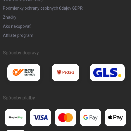
Podmienky ochrany osobných údajov GDPR
Značky
Ako nakupovať
Affilate program
Spôsoby dopravy
Spôsoby platby