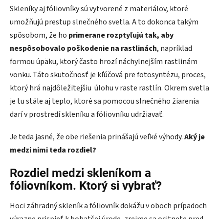
Skleníky aj fóliovníky sú vytvorené z materiálov, ktoré
umožňujú prestup slnečného svetla. A to dokonca takým
spôsobom, že ho
primerane rozptyľujú tak, aby
nespôsobovalo poškodenie na rastlinách
, napríklad
formou úpäku, ktorý často hrozí náchylnejším rastlinám
vonku. Táto skutočnosť je kľúčová pre fotosyntézu, proces,
ktorý hrá najdôležitejšiu úlohu v raste rastlín. Okrem svetla
je tu stále aj teplo, ktoré sa pomocou slnečného žiarenia
darí v prostredí skleníku a fóliovníku udržiavať.
Je teda jasné, že obe riešenia prinášajú veľké výhody.
Aký je
medzi nimi teda rozdiel?
Rozdiel medzi skleníkom a
fóliovníkom. Ktorý si vybrať?
Hoci záhradný skleník a fóliovník dokážu v oboch prípadoch