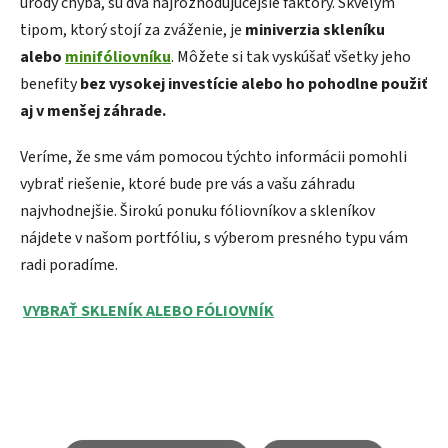
úrody chýba, sú dva najrozhodujúcejšie faktory. Skvelým
tipom, ktorý stojí za zváženie, je
miniverzia skleníku
alebo
minifóliovníku
. Môžete si tak vyskúšať všetky jeho
benefity
bez vysokej investície alebo ho pohodlne použiť
aj v menšej záhrade.
Veríme, že sme vám pomocou týchto informácii pomohli
vybrať riešenie, ktoré bude pre vás a vašu záhradu
najvhodnejšie. Širokú ponuku fóliovníkov a skleníkov
nájdete v našom portfóliu, s výberom presného typu vám
radi poradíme.
VYBRAŤ SKLENÍK ALEBO FÓLIOVNÍK