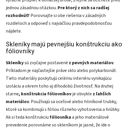
výrazne prispieť k bohatšej úrode, zrejme sa ocitnete pred
jednou zásadnou otázkou.
Pre ktorý z nich sa radšej
rozhodnúť?
Porovnajte si obe riešenia v zásadných
rozdieloch a odpoveď s najväčšou pravdepodobnosťou
nájdete.
Skleníky majú pevnejšiu konštrukciu ako
fóliovníky
Skleníky
sú zvyčajne postavené
z pevných materiálov
.
Príkladom je najčastejšie práve sklo alebo polykarbonát.
Tieto materiály poskytujú celému interiéru vynikajúcu
izoláciu a okrem toho aj dlhodobú životnosť. Na druhej
starne
, konštrukcia fóliovníkov
je obvykle
z ľahších
materiálov
. Používajú sa oceľové alebo hliníkové trubky,
ktoré sa kombinujú s fóliou rôzneho vyhotovenia a hrúbky.
Ak si teda konštrukciu
fóliovníka
a jeho materiálové
prevedenie porovnáme so skleníkom je jasné, že ide o