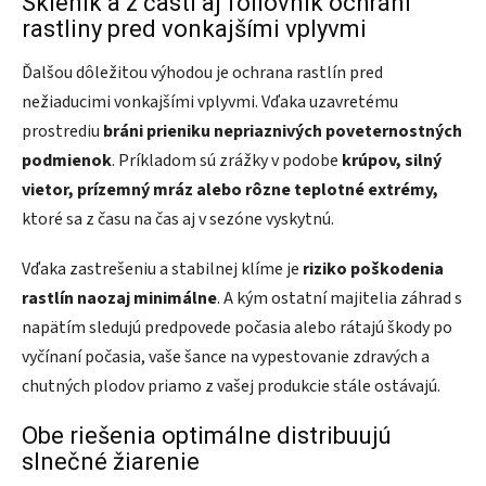
Skleník a z časti aj fóliovník ochráni
rastliny pred vonkajšími vplyvmi
Ďalšou dôležitou výhodou je ochrana rastlín pred
nežiaducimi vonkajšími vplyvmi. Vďaka uzavretému
prostrediu
bráni prieniku nepriaznivých poveternostných
podmienok
. Príkladom sú zrážky v podobe
krúpov, silný
vietor, prízemný mráz alebo rôzne teplotné extrémy,
ktoré sa z času na čas aj v sezóne vyskytnú.
Vďaka zastrešeniu a stabilnej klíme je
riziko poškodenia
rastlín naozaj minimálne
. A kým ostatní majitelia záhrad s
napätím sledujú predpovede počasia alebo rátajú škody po
vyčínaní počasia, vaše šance na vypestovanie zdravých a
chutných plodov priamo z vašej produkcie stále ostávajú.
Obe riešenia optimálne distribuujú
slnečné žiarenie