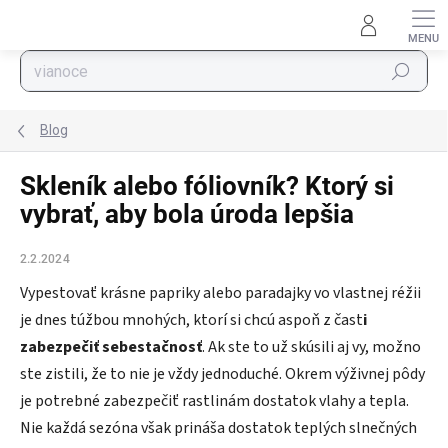
Prejsť na obsah
Hľadať
Blog
Skleník alebo fóliovník? Ktorý si
vybrať, aby bola úroda lepšia
2.2.2024
Vypestovať krásne papriky alebo paradajky vo vlastnej réžii
je dnes túžbou mnohých, ktorí si chcú aspoň z čast
i
zabezpečiť sebestačnosť
. Ak ste to už skúsili aj vy, možno
ste zistili, že to nie je vždy jednoduché. Okrem výživnej pôdy
je potrebné zabezpečiť rastlinám dostatok vlahy a tepla.
Nie každá sezóna však prináša dostatok teplých slnečných