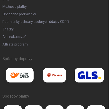
Možnosti platby
Obchodné podmienky
Podmienky ochrany osobných údajov GDPR
Značky
Ako nakupovať
Affilate program
Spôsoby dopravy
Spôsoby platby