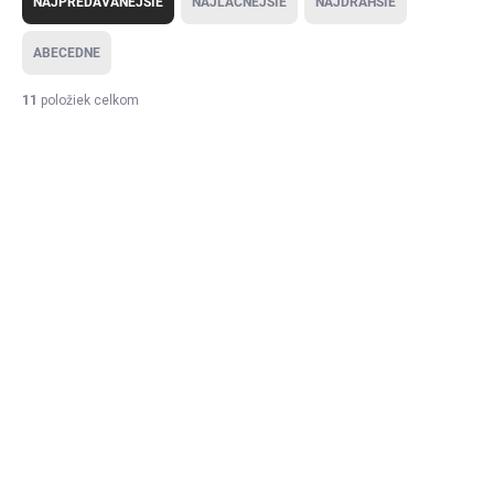
NAJPREDÁVANEJŠIE
NAJLACNEJŠIE
NAJDRAHŠIE
ABECEDNE
11
položiek celkom
Výpis produktov
Vypredané
Vypredané
Ušné sviečky 10 párov
Kozmetický kufrík XL
Soulima 22996
Soulima 22529
6,20 €
41,80 €