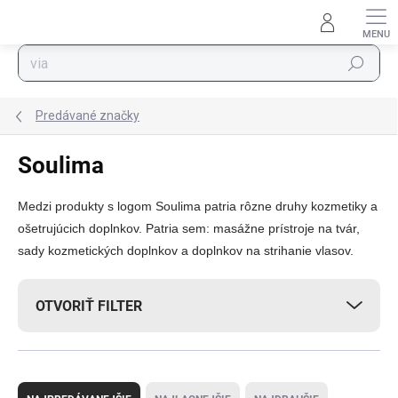
Prejsť na obsah
Hľadať
Predávané značky
Soulima
Medzi produkty s logom Soulima patria rôzne druhy kozmetiky a
ošetrujúcich doplnkov. Patria sem: masážne prístroje na tvár,
sady kozmetických doplnkov a doplnkov na strihanie vlasov.
OTVORIŤ FILTER
Radenie produktov