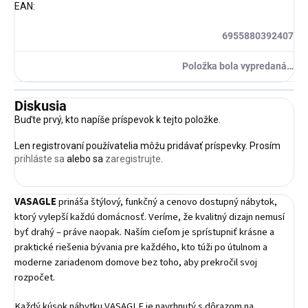
EAN
:
6955880392407
Položka bola vypredaná…
Diskusia
Buďte prvý, kto napíše príspevok k tejto položke.
Len registrovaní používatelia môžu pridávať príspevky. Prosím
prihláste sa
alebo sa
zaregistrujte
.
VASAGLE
prináša štýlový, funkčný a cenovo dostupný nábytok,
ktorý vylepší každú domácnosť. Veríme, že kvalitný dizajn nemusí
byť drahý – práve naopak. Naším cieľom je sprístupniť krásne a
praktické riešenia bývania pre každého, kto túži po útulnom a
moderne zariadenom domove bez toho, aby prekročil svoj
rozpočet.
Každý kúsok nábytku VASAGLE je navrhnutý s dôrazom na