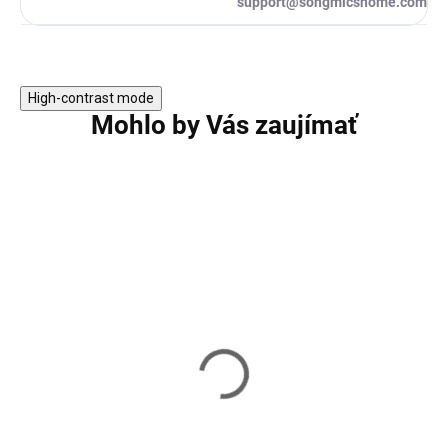
support@songmicshome.com
High-contrast mode
Mohlo by Vás zaujímať
Príručný stolík VASAGLE s
Odkladací stolík
priemyselným dizajnom zo
VASAGLE LET57