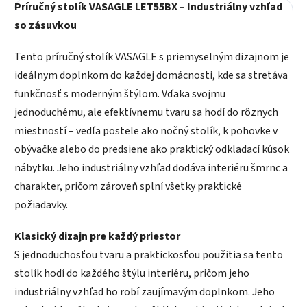
Príručný stolík VASAGLE LET55BX – Industriálny vzhľad
so zásuvkou
Tento príručný stolík VASAGLE s priemyselným dizajnom je
ideálnym doplnkom do každej domácnosti, kde sa stretáva
funkčnosť s moderným štýlom. Vďaka svojmu
jednoduchému, ale efektívnemu tvaru sa hodí do rôznych
miestností – vedľa postele ako nočný stolík, k pohovke v
obývačke alebo do predsiene ako praktický odkladací kúsok
nábytku. Jeho industriálny vzhľad dodáva interiéru šmrnc a
charakter, pričom zároveň splní všetky praktické
požiadavky.
Klasický dizajn pre každý priestor
S jednoduchosťou tvaru a praktickosťou použitia sa tento
stolík hodí do každého štýlu interiéru, pričom jeho
industriálny vzhľad ho robí zaujímavým doplnkom. Jeho