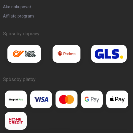
Ako nakupovať
Affilate program
Spôsoby dopravy
Spôsoby platby