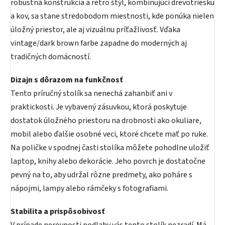
robustná konštrukcia a retro štýl, kombinujúci drevotriesku
a kov, sa stane stredobodom miestnosti, kde ponúka nielen
úložný priestor, ale aj vizuálnu príťažlivosť. Vďaka
vintage/dark brown farbe zapadne do moderných aj
tradičných domácností.
Dizajn s dôrazom na funkčnosť
Tento príručný stolík sa nenechá zahanbiť ani v
praktickosti. Je vybavený zásuvkou, ktorá poskytuje
dostatok úložného priestoru na drobnosti ako okuliare,
mobil alebo ďalšie osobné veci, ktoré chcete mať po ruke.
Na poličke v spodnej časti stolíka môžete pohodlne uložiť
laptop, knihy alebo dekorácie. Jeho povrch je dostatočne
pevný na to, aby udržal rôzne predmety, ako poháre s
nápojmi, lampy alebo rámčeky s fotografiami.
Stabilita a prispôsobivosť