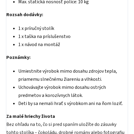
Max. statická nosnosť police: 10 kg
Rozsah dodávky:
1 x príručný stolík
1 x taška na príslušenstvo
1 x návod na montáž
Poznámky:
Umiestnite výrobok mimo dosahu zdrojov tepla,
priamemu slnečnému žiareniu a vlhkosti.
Uchovávajte výrobok mimo dosahu ostrých
predmetov a korozívnych látok.
Deti by sa nemali hrať s výrobkom ani na ňom loziť.
Za malé hriechy života
Bez ohľadu na to, čo si pred spaním uložíte do zásuvky
tohto stolíka – čokoládu, drobné romány alebo fotografiu