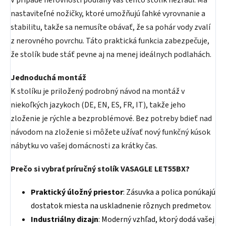
V prípade nerovnosti podlahy vás tento stolík nezradí. Má
nastaviteľné nožičky, ktoré umožňujú ľahké vyrovnanie a
stabilitu, takže sa nemusíte obávať, že sa pohár vody zvalí
z nerovného povrchu. Táto praktická funkcia zabezpečuje,
že stolík bude stáť pevne aj na menej ideálnych podlahách.
Jednoduchá montáž
K stolíku je priložený podrobný návod na montáž v
niekoľkých jazykoch (DE, EN, ES, FR, IT), takže jeho
zloženie je rýchle a bezproblémové. Bez potreby bdieť nad
návodom na zloženie si môžete užívať nový funkčný kúsok
nábytku vo vašej domácnosti za krátky čas.
Prečo si vybrať príručný stolík VASAGLE LET55BX?
Praktický úložný priestor
: Zásuvka a polica ponúkajú
dostatok miesta na uskladnenie rôznych predmetov.
Industriálny dizajn
: Moderný vzhľad, ktorý dodá vašej