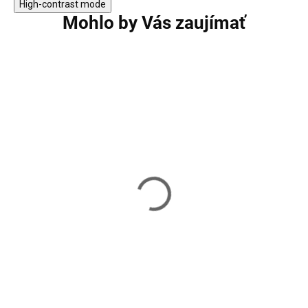
High-contrast mode
Mohlo by Vás zaujímať
Nočný stolík
Nočný stolík VA
VASAGLE LNT05BX
LET512A10
83,40 €
74,50 €
Skladom
Skladom
Do košíka
Do košíka