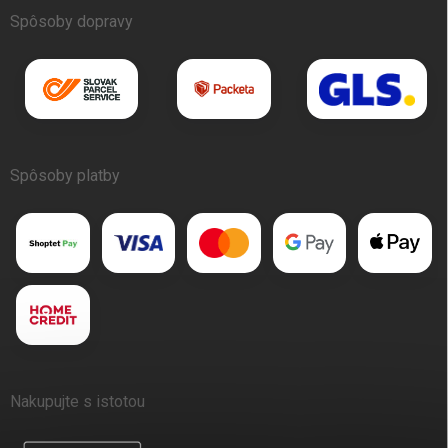
Spôsoby dopravy
Spôsoby platby
Nakupujte s istotou