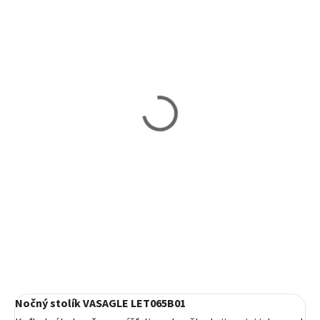
Vypredané
Vypredané
Nočný stolík VASAGLE
Príručný stolík VASAGLE
LET62BX
LET55BX - Industriálny
81,60 €
dizajn so zásuvkou
58,90 €
Detail
Detail
Nočný stolík VASAGLE LET065B01