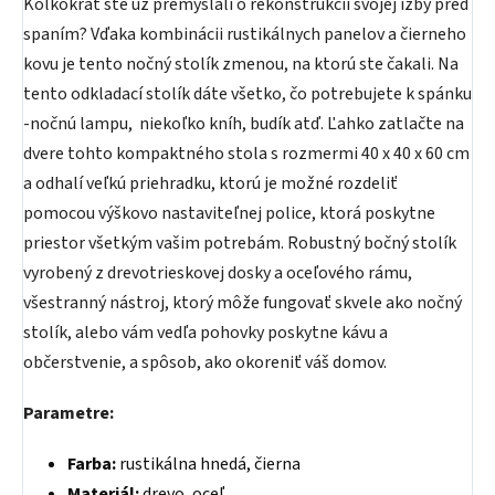
Koľkokrát ste už premýšľali o rekonštrukcii svojej izby pred
spaním? Vďaka kombinácii rustikálnych panelov a čierneho
kovu je tento nočný stolík zmenou, na ktorú ste čakali. Na
tento odkladací stolík dáte všetko, čo potrebujete k spánku
-nočnú lampu, niekoľko kníh, budík atď. Ľahko zatlačte na
dvere tohto kompaktného stola s rozmermi 40 x 40 x 60 cm
a odhalí veľkú priehradku, ktorú je možné rozdeliť
pomocou výškovo nastaviteľnej police, ktorá poskytne
priestor všetkým vašim potrebám. Robustný bočný stolík
vyrobený z drevotrieskovej dosky a oceľového rámu,
všestranný nástroj, ktorý môže fungovať skvele ako nočný
stolík, alebo vám vedľa pohovky poskytne kávu a
občerstvenie, a spôsob, ako okoreniť váš domov.
Parametre:
Farba:
rustikálna hnedá, čierna
Materiál:
drevo, oceľ