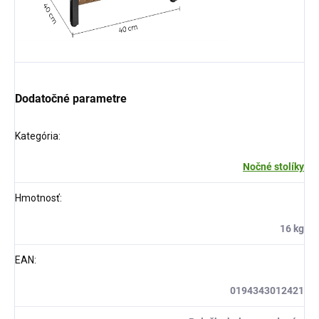
Dodatočné parametre
Kategória
:
Nočné stolíky
Hmotnosť
:
16 kg
EAN
:
0194343012421