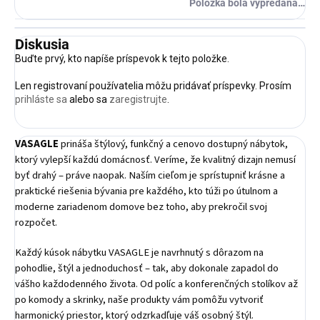
Položka bola vypredaná…
Diskusia
Buďte prvý, kto napíše príspevok k tejto položke.
Len registrovaní používatelia môžu pridávať príspevky. Prosím
prihláste sa
alebo sa
zaregistrujte
.
VASAGLE
prináša štýlový, funkčný a cenovo dostupný nábytok,
ktorý vylepší každú domácnosť. Veríme, že kvalitný dizajn nemusí
byť drahý – práve naopak. Naším cieľom je sprístupniť krásne a
praktické riešenia bývania pre každého, kto túži po útulnom a
moderne zariadenom domove bez toho, aby prekročil svoj
rozpočet.
Každý kúsok nábytku VASAGLE je navrhnutý s dôrazom na
pohodlie, štýl a jednoduchosť – tak, aby dokonale zapadol do
vášho každodenného života. Od políc a konferenčných stolíkov až
po komody a skrinky, naše produkty vám pomôžu vytvoriť
harmonický priestor, ktorý odzrkadľuje váš osobný štýl.