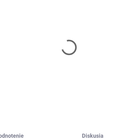
Skladom
Skl
ka pre zvieratá
Miska pre mačky
RINGOS PA0198
SPRINGOS PA0194
80 €
4,20 €
Do košíka
Do košíka
odnotenie
Diskusia