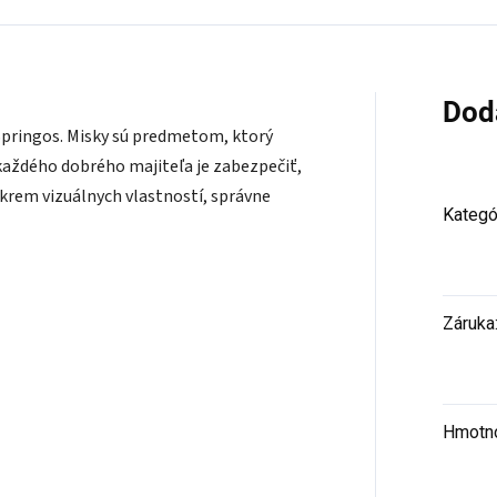
Dod
 Springos. Misky sú predmetom, ktorý
každého dobrého majiteľa je zabezpečiť,
krem vizuálnych vlastností, správne
Kategó
Záruka
Hmotn