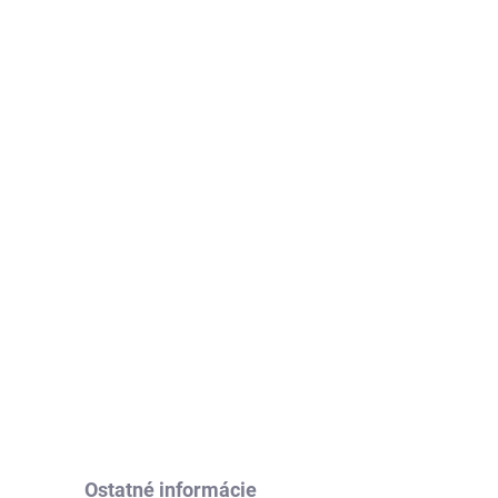
adom
Skladom
Miska pre mačky
SPRINGOS PA0190
6,99 €
Do košíka
Ostatné informácie