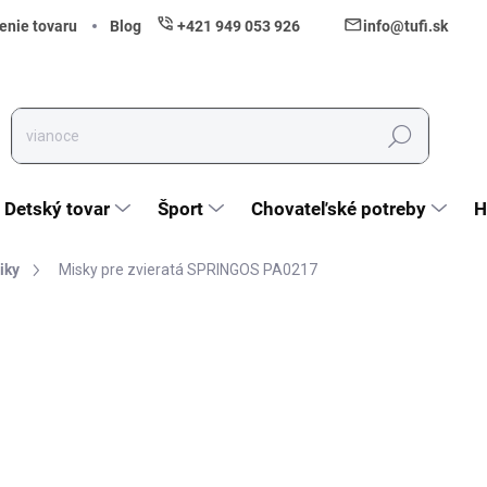
enie tovaru
Blog
+421 949 053 926
info@tufi.sk
Hľadať
Detský tovar
Šport
Chovateľské potreby
H
iky
Misky pre zvieratá SPRINGOS PA0217
nia
ZNAČKA:
SPRINGOS
10,20 €
8,29 € bez DPH
Jednotková cena:
Skladom