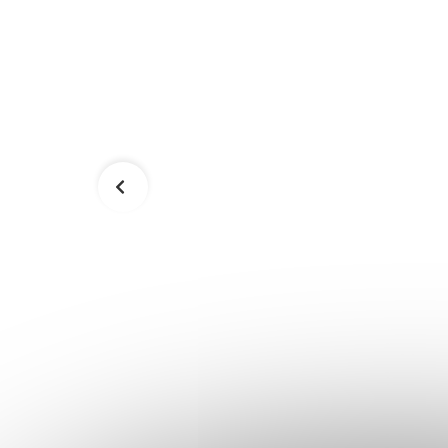
GOS
Misky pre mačky
SPRINGOS PA0191
9,99 €
Skladom
Skladom
Do košíka