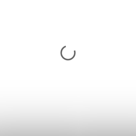
Miska pre zvieratá
SPRINGOS PA0197
13,20 €
Skladom
Do košíka