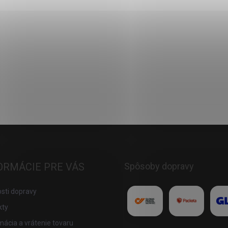
ORMÁCIE PRE VÁS
Spôsoby dopravy
sti dopravy
kty
ácia a vrátenie tovaru