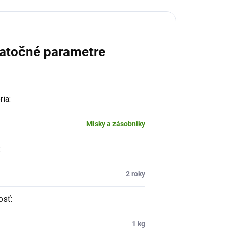
atočné parametre
ria
:
Misky a zásobniky
:
2 roky
osť
:
1 kg