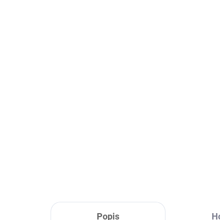
Skladom
Miska pre mačky
Mis
SPRINGOS PA0193
SP
4,20 €
10,
Do košíka
Popis
H