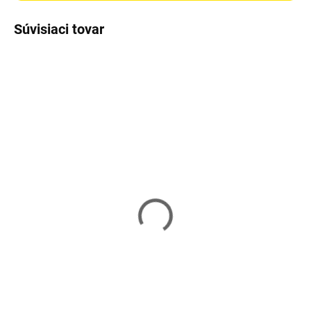
Súvisiaci tovar
Vypredané
Skladom
Škrabadlo pre mačky
Ohrádka pre zvieratá
FEANDREA PCT51W
SONGMICS LPC02W
68,90 €
25,90 €
Detail
Do košíka