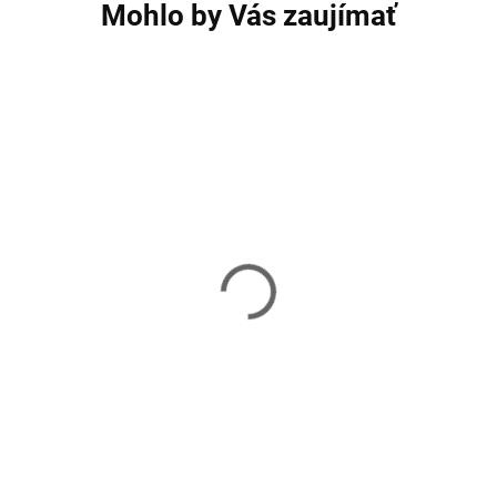
Mohlo by Vás zaujímať
Miska pre mačky
Miska pre mačky
SPRINGOS PA0190
SPRINGOS PA01
6,99 €
4,20 €
Skladom
Skladom
Do košíka
Do košíka