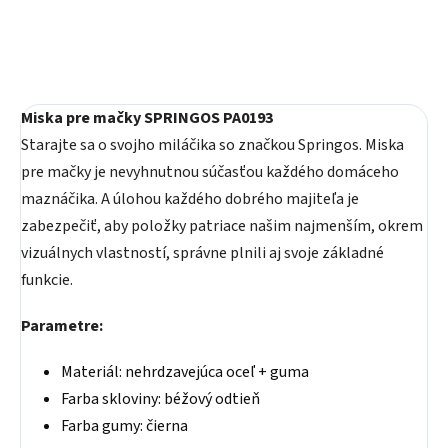
Miska pre mačky SPRINGOS PA0193
Starajte sa o svojho miláčika so značkou Springos. Miska
pre mačky je nevyhnutnou súčasťou každého domáceho
maznáčika. A úlohou každého dobrého majiteľa je
zabezpečiť, aby položky patriace našim najmenším, okrem
vizuálnych vlastností, správne plnili aj svoje základné
funkcie.
Parametre:
Materiál: nehrdzavejúca oceľ + guma
Farba skloviny: béžový odtieň
Farba gumy: čierna