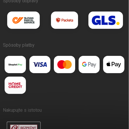
Spôsoby dopravy
Spôsoby platby
Nakupujte s istotou