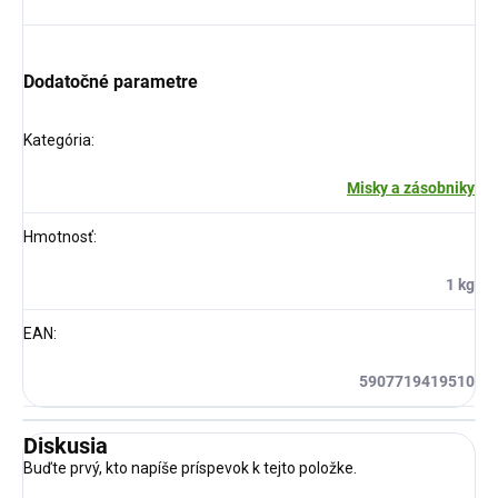
Dodatočné parametre
Kategória
:
Misky a zásobniky
Hmotnosť
:
1 kg
EAN
:
5907719419510
Diskusia
Buďte prvý, kto napíše príspevok k tejto položke.