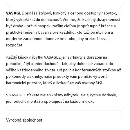
VASAGLE
prináša štýlový, funkčný a cenovo dostupný nábytok,
ktorý vylepší každú domácnosť. Veríme, že kvalitný dizajn nemusí
byť drahý – práve naopak. Naším cieľom je sprístupniť krásne a
praktické riešenia bývania pre každého, kto túži po útulnom a
moderne zariadenom domove bez toho, aby prekročil svoj
rozpočet.
Každý kúsok nábytku VASAGLE je navrhnutý s dôrazom na
pohodlie, štýl a jednoduchosť – tak, aby dokonale zapadol do
vášho každodenného života. Od políc a konferenčných stolíkov až
po komody a skrinky, naše produkty vám pomôžu vytvoriť
harmonický priestor, ktorý odzrkadľuje váš osobný štýl.
S VASAGLE získate nielen krásny nábytok, ale aj rýchle dodanie,
jednoduchú montáž a spokojnosť na každom kroku.
Výrobná spoločnosť
: