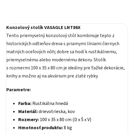
Konzolový stolík VASAGLE LNT86X
Tento priemyselný konzolový stôl kombinuje teplo z
historických odtieňov dreva s priamymi líniami čiernych
matných oceľových nôh; dobre sa hodí k rustikálnemu,
priemyselnému alebo modernému dekoru. Stolík
s rozmermi 100 x 35 x 80 cm je ideálny pre ťažké dekorácie,
knihy a možno aj na akvárium pre zlaté rybky.
Parametre:
Farba:
Rustikálna hnedá
Materiál:
drievotrieska, kov
Rozmery:
100 x 35 x 80 cm (D x Š x V)
Hmotnosť produktu:
8 kg