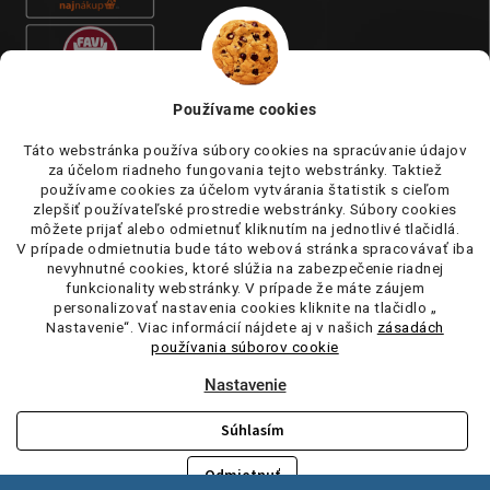
Používame cookies
Táto webstránka používa súbory cookies na spracúvanie údajov
za účelom riadneho fungovania tejto webstránky. Taktiež
používame cookies za účelom vytvárania štatistik s cieľom
zlepšiť používateľské prostredie webstránky. Súbory cookies
môžete prijať alebo odmietnuť kliknutím na jednotlivé tlačidlá.
V prípade odmietnutia bude táto webová stránka spracovávať iba
nevyhnutné cookies, ktoré slúžia na zabezpečenie riadnej
funkcionality webstránky. V prípade že máte záujem
personalizovať nastavenia cookies kliknite na tlačidlo „
Nastavenie“. Viac informácií nájdete aj v našich
zásadách
používania súborov cookie
Nastavenie
Súhlasím
Copyright 2026
tufi.sk
. Všetky práva vyhradené.
Upraviť nastavenie
cookies
Odmietnuť
Vytvoril Shoptet