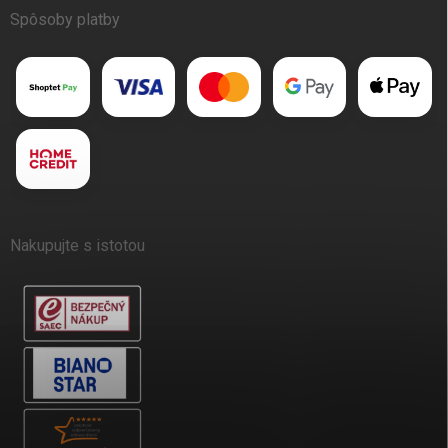
Spôsoby platby
Nakupujte s istotou