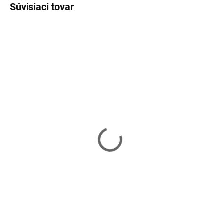
Súvisiaci tovar
Skladom
Skladom
Jednoduchý konzolový
Konzolový stolík
stolík VASAGLE v
VASAGLE LNT81BX
industriálnom
štýle LNT80X
59,90 €
64,99 €
Do košíka
Do košíka