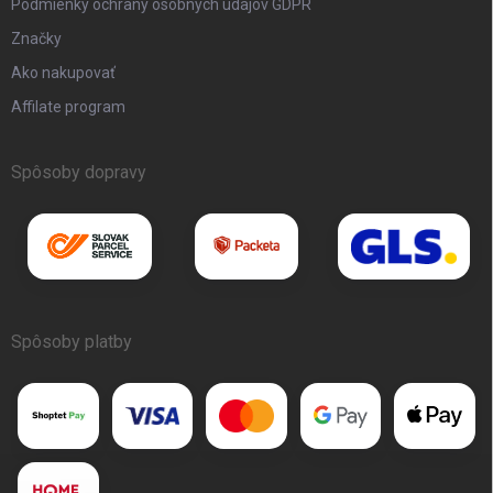
Podmienky ochrany osobných údajov GDPR
Značky
Ako nakupovať
Affilate program
Spôsoby dopravy
Spôsoby platby