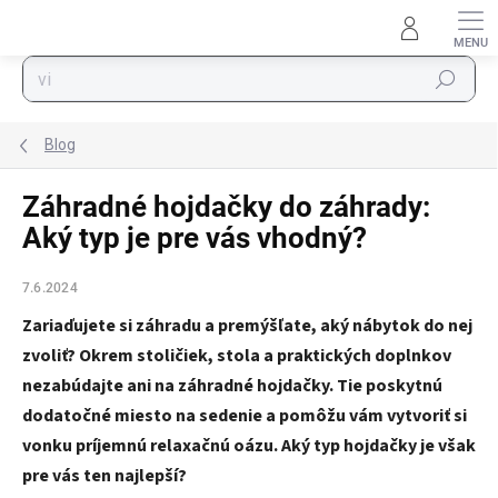
Prejsť na obsah
Hľadať
Blog
Záhradné hojdačky do záhrady:
Aký typ je pre vás vhodný?
7.6.2024
Zariaďujete si záhradu a premýšľate, aký nábytok do nej
zvoliť? Okrem stoličiek, stola a praktických doplnkov
nezabúdajte ani na záhradné hojdačky. Tie poskytnú
dodatočné miesto na sedenie a pomôžu vám vytvoriť si
vonku príjemnú relaxačnú oázu. Aký typ hojdačky je však
pre vás ten najlepší?