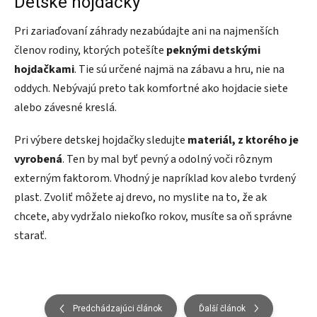
Detské hojdačky
Pri zariaďovaní záhrady nezabúdajte ani na najmenších
členov rodiny, ktorých potešíte
peknými detskými
hojdačkami
. Tie sú určené najmä na zábavu a hru, nie na
oddych. Nebývajú preto tak komfortné ako hojdacie siete
alebo závesné kreslá.
Pri výbere detskej hojdačky sledujte
materiál, z ktorého je
vyrobená
. Ten by mal byť pevný a odolný voči rôznym
externým faktorom. Vhodný je napríklad kov alebo tvrdený
plast. Zvoliť môžete aj drevo, no myslite na to, že ak
chcete, aby vydržalo niekoľko rokov, musíte sa oň správne
starať.
Predchádzajúci článok
Ďalší článok