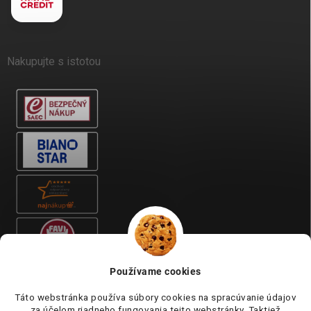
Nakupujte s istotou
Používame cookies
Táto webstránka používa súbory cookies na spracúvanie údajov
za účelom riadneho fungovania tejto webstránky. Taktiež