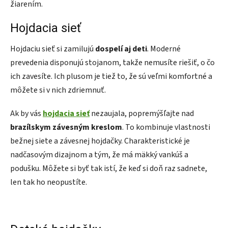
žiarením.
Hojdacia sieť
Hojdaciu sieť si zamilujú
dospelí aj deti
. Moderné
prevedenia disponujú stojanom, takže nemusíte riešiť, o čo
ich zavesíte. Ich plusom je tiež to, že sú veľmi komfortné a
môžete si v nich zdriemnuť.
Ak by vás
hojdacia sieť
nezaujala, popremýšľajte nad
brazílskym závesným kreslom
. To kombinuje vlastnosti
bežnej siete a závesnej hojdačky. Charakteristické je
nadčasovým dizajnom a tým, že má mäkký vankúš a
podušku. Môžete si byť tak istí, že keď si doň raz sadnete,
len tak ho neopustíte.