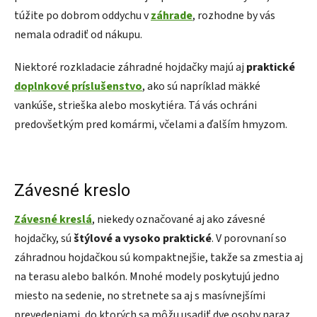
túžite po dobrom oddychu v
záhrade
, rozhodne by vás
nemala odradiť od nákupu.
Niektoré rozkladacie záhradné hojdačky majú aj
praktické
doplnkové príslušenstvo
, ako sú napríklad mäkké
vankúše, strieška alebo moskytiéra. Tá vás ochráni
predovšetkým pred komármi, včelami a ďalším hmyzom.
Závesné kreslo
Závesné kreslá
, niekedy označované aj ako závesné
hojdačky, sú
štýlové a vysoko praktické
. V porovnaní so
záhradnou hojdačkou sú kompaktnejšie, takže sa zmestia aj
na terasu alebo balkón. Mnohé modely poskytujú jedno
miesto na sedenie, no stretnete sa aj s masívnejšími
prevedeniami, do ktorých sa môžu usadiť dve osoby naraz.