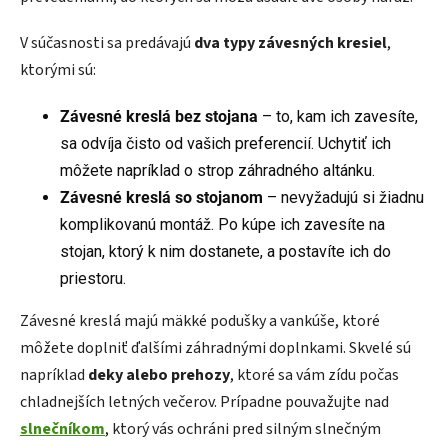
V súčasnosti sa predávajú
dva typy závesných kresiel
,
ktorými sú:
Závesné kreslá bez stojana
– to, kam ich zavesíte,
sa odvíja čisto od vašich preferencií. Uchytiť ich
môžete napríklad o strop záhradného altánku.
Závesné kreslá so stojanom
– nevyžadujú si žiadnu
komplikovanú montáž. Po kúpe ich zavesíte na
stojan, ktorý k nim dostanete, a postavíte ich do
priestoru.
Závesné kreslá majú mäkké podušky a vankúše, ktoré
môžete doplniť ďalšími záhradnými doplnkami. Skvelé sú
napríklad
deky alebo prehozy
, ktoré sa vám zídu počas
chladnejších letných večerov. Prípadne pouvažujte nad
slnečníkom
, ktorý vás ochráni pred silným slnečným