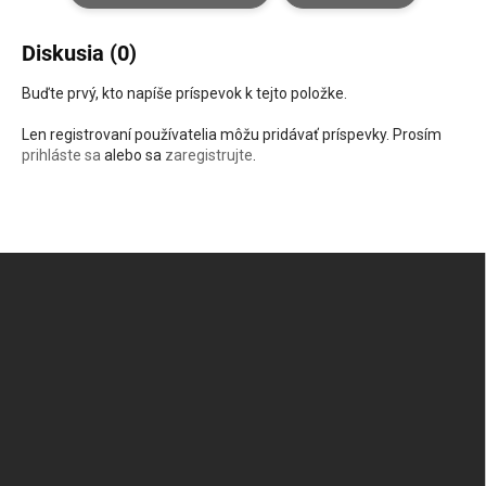
Diskusia (0)
Buďte prvý, kto napíše príspevok k tejto položke.
Len registrovaní používatelia môžu pridávať príspevky. Prosím
prihláste sa
alebo sa
zaregistrujte
.
Zápätie