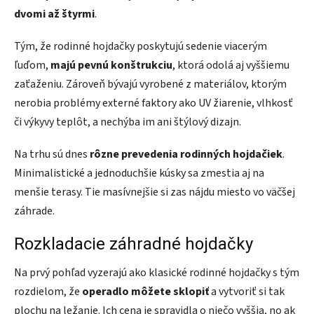
dvomi až štyrmi
.
Tým, že rodinné hojdačky poskytujú sedenie viacerým
ľuďom,
majú pevnú konštrukciu
, ktorá odolá aj vyššiemu
zaťaženiu. Zároveň bývajú vyrobené z materiálov, ktorým
nerobia problémy externé faktory ako UV žiarenie, vlhkosť
či výkyvy teplôt, a nechýba im ani štýlový dizajn.
Na trhu sú dnes
rôzne prevedenia rodinných hojdačiek
.
Minimalistické a jednoduchšie kúsky sa zmestia aj na
menšie terasy. Tie masívnejšie si zas nájdu miesto vo väčšej
záhrade.
Rozkladacie záhradné hojdačky
Na prvý pohľad vyzerajú ako klasické rodinné hojdačky s tým
rozdielom, že
operadlo môžete sklopiť
a vytvoriť si tak
plochu na ležanie. Ich cena je spravidla o niečo vyššia, no ak