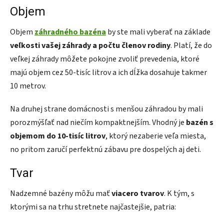
Objem
Objem
záhradného bazéna
by ste mali vyberať na základe
veľkosti vašej záhrady a počtu členov rodiny
. Platí, že do
veľkej záhrady môžete pokojne zvoliť prevedenia, ktoré
majú objem cez 50-tisíc litrov a ich dĺžka dosahuje takmer
10 metrov.
Na druhej strane domácnosti s menšou záhradou by mali
porozmýšľať nad niečím kompaktnejším. Vhodný je
bazén s
objemom do 10-tisíc litrov
, ktorý nezaberie veľa miesta,
no pritom zaručí perfektnú zábavu pre dospelých aj deti.
Tvar
Nadzemné bazény môžu mať
viacero tvarov
. K tým, s
ktorými sa na trhu stretnete najčastejšie, patria: