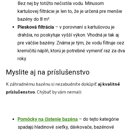
Bez nej by totižto nečistila vodu. Mínusom
kartušovej filtrácie je len to, že je určená pre menšie
bazény do 8 m³.
Piesková filtrácia
– v porovnaní s kartušovou je
drahšia, no poskytuje vyšší výkon. Vhodná je tak aj
pre väčšie bazény. Známa je tým, že vodu filtruje cez
kremičitú náplň, ktorú je potrebné vymeniť raz za dva
roky.
Myslite aj na príslušenstvo
K záhradnému bazénu si nezabudnite dokúpiť
aj kvalitné
príslušenstvo
. Chýbať by vám nemali:
Pomôcky na čistenie bazéna
– do tejto kategórie
spadajú hladinové sieťky, dávkovače, bazénové