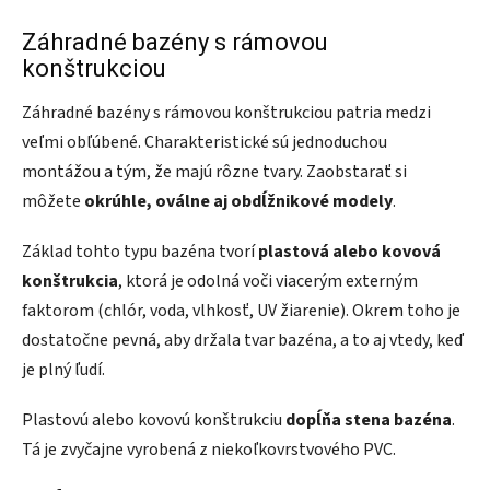
Záhradné bazény s rámovou
konštrukciou
Záhradné bazény s rámovou konštrukciou patria medzi
veľmi obľúbené. Charakteristické sú jednoduchou
montážou a tým, že majú rôzne tvary. Zaobstarať si
môžete
okrúhle, oválne aj obdĺžnikové modely
.
Základ tohto typu bazéna tvorí
plastová alebo kovová
konštrukcia
, ktorá je odolná voči viacerým externým
faktorom (chlór, voda, vlhkosť, UV žiarenie). Okrem toho je
dostatočne pevná, aby držala tvar bazéna, a to aj vtedy, keď
je plný ľudí.
Plastovú alebo kovovú konštrukciu
dopĺňa stena bazéna
.
Tá je zvyčajne vyrobená z niekoľkovrstvového PVC.