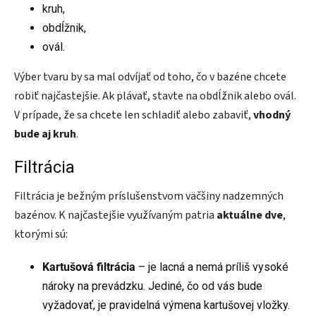
kruh,
obdĺžnik,
ovál.
Výber tvaru by sa mal odvíjať od toho, čo v bazéne chcete
robiť najčastejšie. Ak plávať, stavte na obdĺžnik alebo ovál.
V prípade, že sa chcete len schladiť alebo zabaviť,
vhodný
bude aj kruh
.
Filtrácia
Filtrácia je bežným príslušenstvom väčšiny nadzemných
bazénov. K najčastejšie využívaným patria
aktuálne dve
,
ktorými sú:
Kartušová filtrácia
– je lacná a nemá príliš vysoké
nároky na prevádzku. Jediné, čo od vás bude
vyžadovať, je pravidelná výmena kartušovej vložky.