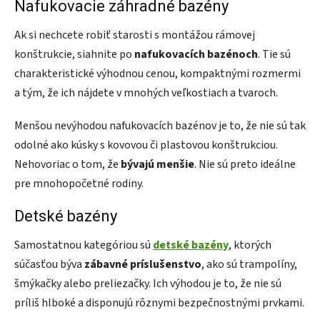
Nafukovacie záhradné bazény
Ak si nechcete robiť starosti s montážou rámovej
konštrukcie, siahnite po
nafukovacích bazénoch
. Tie sú
charakteristické výhodnou cenou, kompaktnými rozmermi
a tým, že ich nájdete v mnohých veľkostiach a tvaroch.
Menšou nevýhodou nafukovacích bazénov je to, že nie sú tak
odolné ako kúsky s kovovou či plastovou konštrukciou.
Nehovoriac o tom, že
bývajú menšie
. Nie sú preto ideálne
pre mnohopočetné rodiny.
Detské bazény
Samostatnou kategóriou sú
detské bazény
, ktorých
súčasťou býva
zábavné príslušenstvo
, ako sú trampolíny,
šmýkačky alebo preliezačky. Ich výhodou je to, že nie sú
príliš hlboké a disponujú rôznymi bezpečnostnými prvkami.