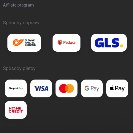
Affilate program
Spôsoby dopravy
Spôsoby platby