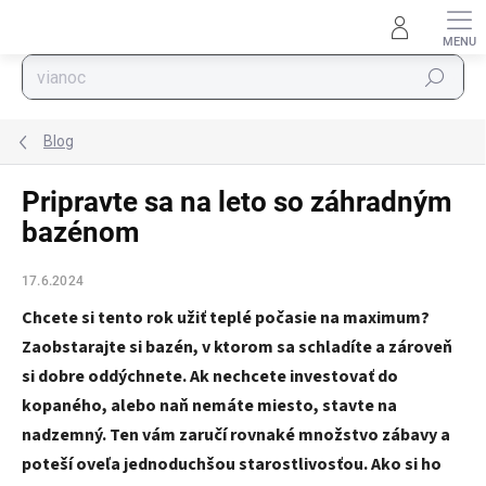
Prejsť na obsah
Hľadať
Blog
Pripravte sa na leto so záhradným
bazénom
17.6.2024
Chcete si tento rok užiť teplé počasie na maximum?
Zaobstarajte si bazén, v ktorom sa schladíte a zároveň
si dobre oddýchnete. Ak nechcete investovať do
kopaného, alebo naň nemáte miesto, stavte na
nadzemný. Ten vám zaručí rovnaké množstvo zábavy a
poteší oveľa jednoduchšou starostlivosťou. Ako si ho