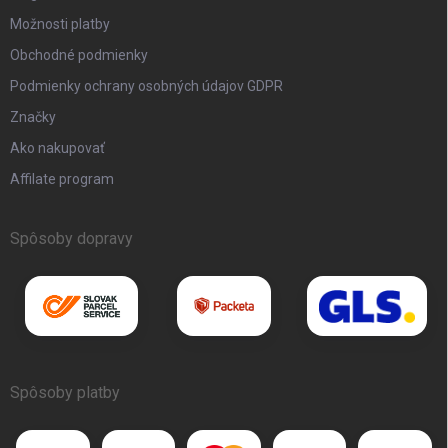
Možnosti platby
Obchodné podmienky
Podmienky ochrany osobných údajov GDPR
Značky
Ako nakupovať
Affilate program
Spôsoby dopravy
Spôsoby platby