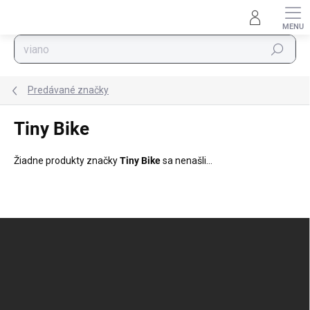
Prejsť na obsah
Hľadať
Predávané značky
Tiny Bike
Žiadne produkty značky
Tiny Bike
sa nenašli...
Zápätie