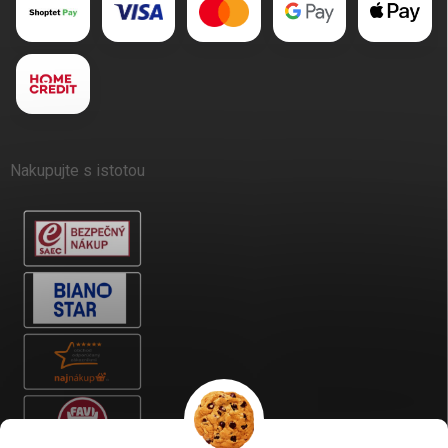
Nakupujte s istotou