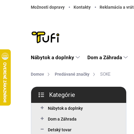
Prejsť na obsah
Možnosti dopravy
Kontakty
Reklamácia a vrát
Nábytok a doplnky
Dom a Záhrada
Domov
Predávané značky
SOKE
Bočný panel
Kategórie
Preskočiť kategórie
Nábytok a doplnky
Dom a Záhrada
Detský tovar