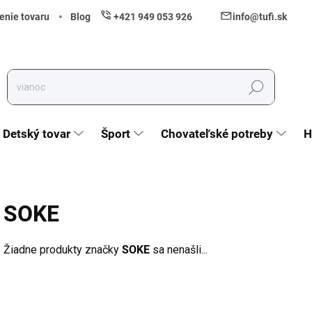
enie tovaru
Blog
+421 949 053 926
info@tufi.sk
Hľadať
Detský tovar
Šport
Chovateľské potreby
H
SOKE
Žiadne produkty značky
SOKE
sa nenašli...