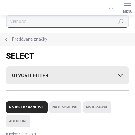
Prejsť na obsah
Hľadať
Predávané značky
SELECT
OTVORIŤ FILTER
Radenie produktov
NAJPREDÁVANEJŠIE
NAJLACNEJŠIE
NAJDRAHŠIE
ABECEDNE
8
položiek celkom