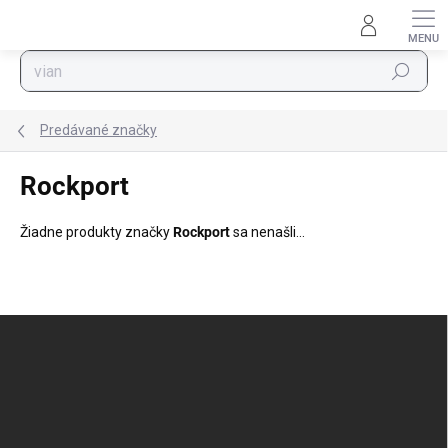
Prejsť na obsah
Hľadať
Predávané značky
Rockport
Žiadne produkty značky
Rockport
sa nenašli...
Zápätie