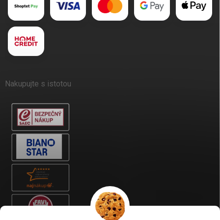
Nakupujte s istotou