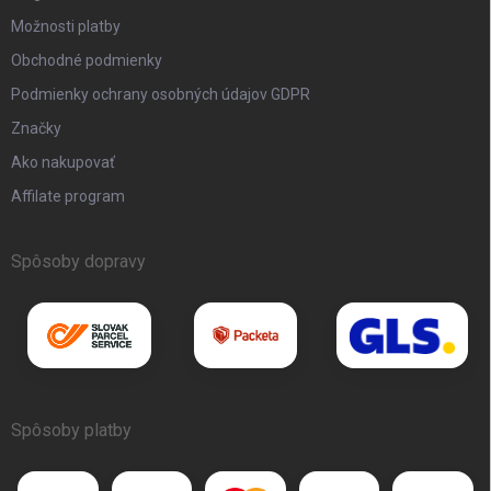
Možnosti platby
Obchodné podmienky
Podmienky ochrany osobných údajov GDPR
Značky
Ako nakupovať
Affilate program
Spôsoby dopravy
Spôsoby platby