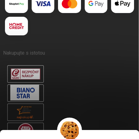
Nakupujte s istotou