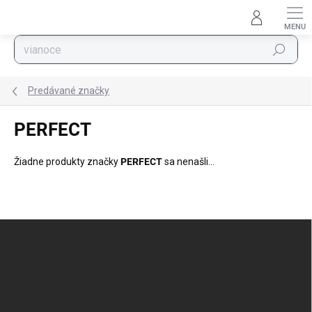
Prejsť na obsah
Hľadať
Predávané značky
PERFECT
Žiadne produkty značky
PERFECT
sa nenašli...
Zápätie