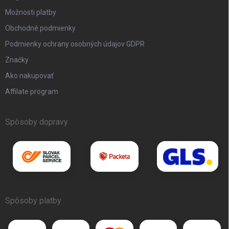
Možnosti platby
Obchodné podmienky
Podmienky ochrany osobných údajov GDPR
Značky
Ako nakupovať
Affilate program
Spôsoby dopravy
Spôsoby platby